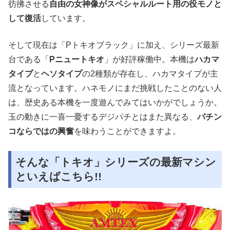
彷彿させる
自由の女神像がスペシャルルート用の役モノと
して復活
しています。
そして現在は「Pトキオブラック」に加え、シリーズ最新
台である「
Pニュートキオ
」が好評稼働中。本機は
ハカマ
タイプ
と
ヘソタイプ
の2種類が存在し、ハカマタイプが主
流となっています。ハネモノにまだ挑戦したことのない人
は、歴史ある本機を一度遊んでみてはいかがでしょうか。
玉の動きに一喜一憂するデジパチとはまた異なる、
パチン
コならではの興奮
を味わうことができますよ。
そんな「トキオ」シリーズの最新マシン
といえばこちら!!