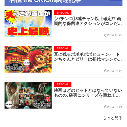
SPECIAL
【パチンコ】3連チャン以上確定!? 画
期的な保留連アクションがコレだ!
【CRフィーバー花月】
2024.10.22
SPECIAL
耳に残るポポポポポヒュ～ン♪ ド
ンちゃんとビリーは初代マシンから
名コンビ!!【名機 the ORIGIN/vol.36
0】
2024.05.26
SPECIAL
映画ほどのヒットとはなっていない
ものの、確実にシリーズを重ねてい
る名作マシンはこちら！【名機 the O
RIGIN/vol.359】
2024.05.24
もっと見る