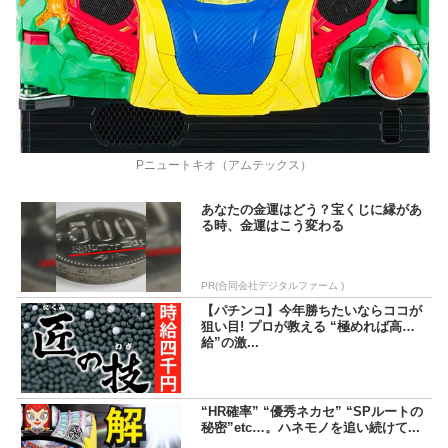
Pニュートキオ（アムテックス）
あなたの金運はどう？宝くじに縁があ
る時、金運はこう変わる
PR(合同会社デジタルファーム )
【パチンコ】今年勝ちたいならココが
狙い目! プロが教える “極めれば高時
給”の激...
“HR確率” “優秀ネカセ” “SPルートの
秘密”etc…。ハネモノを追い続けて...