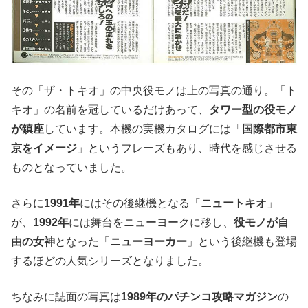
その「ザ・トキオ」の中央役モノは上の写真の通り。「ト
キオ」の名前を冠しているだけあって、
タワー型の役モノ
が鎮座
しています。本機の実機カタログには「
国際都市東
京をイメージ
」というフレーズもあり、時代を感じさせる
ものとなっていました。
さらに
1991年
にはその後継機となる「
ニュートキオ
」
が、
1992年
には舞台をニューヨークに移し、
役モノが自
由の女神
となった「
ニューヨーカー
」という後継機も登場
するほどの人気シリーズとなりました。
ちなみに誌面の写真は
1989年のパチンコ攻略マガジン
の