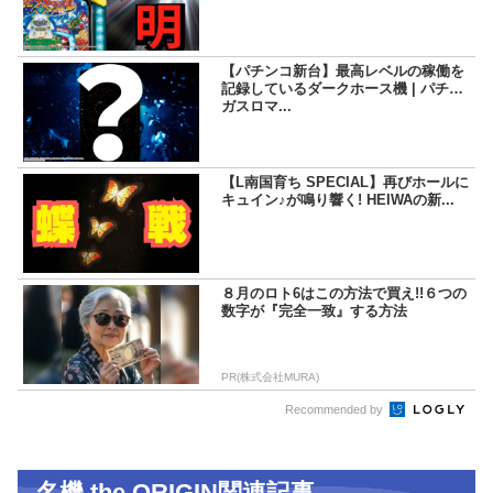
【パチンコ新台】最高レベルの稼働を
記録しているダークホース機 | パチマ
ガスロマ...
【L南国育ち SPECIAL】再びホールに
キュイン♪が鳴り響く! HEIWAの新...
８月のロト6はこの方法で買え!!６つの
数字が『完全一致』する方法
PR(株式会社MURA)
Recommended by
名機 the ORIGIN関連記事