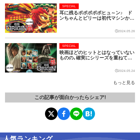
SPECIAL
耳に残るポポポポポヒュ～ン♪ ド
ンちゃんとビリーは初代マシンから
名コンビ!!【名機 the ORIGIN/vol.36
0】
2024.05.26
SPECIAL
映画ほどのヒットとはなっていない
ものの、確実にシリーズを重ねてい
る名作マシンはこちら！【名機 the O
RIGIN/vol.359】
2024.05.24
もっと見る
この記事が面白かったらシェア!
人気ランキング