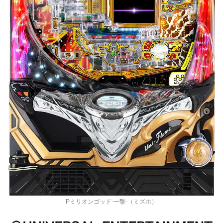
Pミリオンゴッド‐一撃‐（ミズホ）