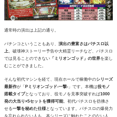
通常時の演出は上記の通り。
パチンコということもあり、
演出の豊富さはパチスロ以
上
。破壊神ストーリー予告や大精霊リーチなど、パチスロ
では見ることのできない
「ミリオンゴッド」の世界
を楽し
むことができました。
そんな初代マシンを経て、現在ホールで稼働中の
シリーズ
最新作
が「
Pミリオンゴッド‐一撃‐
」です。本機は
役モノ
搭載タイプ
となっており、役モノを見事突破すれば
1000
発の大当り×5セットを獲得可能
。初代パチスロを彷彿さ
せる
一撃を秘めた仕様
となっています。パチスロの爆発力
を忘れられない人も、本シリーズに触れたことのない人