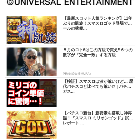
【最新スロット人気ランキング】11年
ぶりの凱旋！スマスロゴッド登場でホ
ールの稼働...
８月のロト6はこの方法で買え!!６つの
数字が『完全一致』する方法
PR(株式会社MURA)
【検証】スマスロは波が荒いけど… 歴
代パチスロと比べても荒い!? | パチマ
ガス...
【パチスロ新台】新要素を搭載し神再
臨！『スマスロ ミリオンゴッド』試打
レポート ...