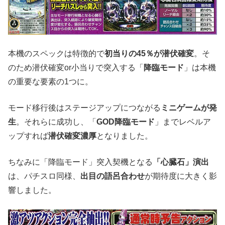
本機のスペックは特徴的で
初当りの45％が潜伏確変
。そ
のため潜伏確変or小当りで突入する「
降臨モード
」は本機
の重要な要素の1つに。
モード移行後はステージアップにつながる
ミニゲームが発
生
。それらに成功し、「
GOD降臨モード
」までレベルア
ップすれば
潜伏確変濃厚
となりました。
ちなみに「降臨モード」突入契機となる
「心臓石」演出
は、パチスロ同様、
出目の語呂合わせ
が期待度に大きく影
響しました。