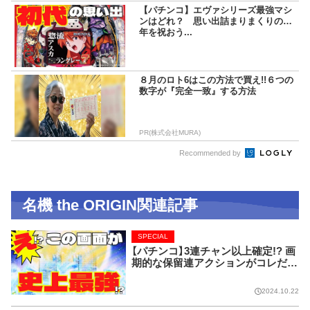
【パチンコ】エヴァシリーズ最強マシ
ンはどれ？ 思い出詰まりまくりの20
年を祝おう...
８月のロト6はこの方法で買え!!６つの
数字が『完全一致』する方法
PR(株式会社MURA)
Recommended by
名機 the ORIGIN関連記事
SPECIAL
【パチンコ】3連チャン以上確定!? 画
期的な保留連アクションがコレだ!
【CRフィーバー花月】
2024.10.22