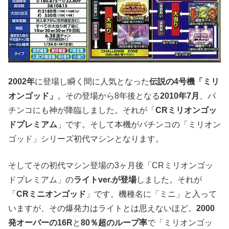
2002年
に登場し瞬く間に人気となった
伝説の4号機「ミリ
オンゴッド」
。その登場から8年後となる
2010年7月
、パ
チンコにも神が降臨しました。それが「
CRミリオンゴッ
ドプレミアム
」です。そして本機がパチンコの「ミリオン
ゴッド」シリーズ初代マシンとなります。
そしてその初代マシン登場の3ヶ月後「CRミリオンゴッ
ドプレミアム」の
ライトver.が登場
しました。それが
「
CRミニオンゴッド
」です。機種名に「ミニ」と入って
いますが、その爆発力はライトとは思えないほど。
2000
発オーバーの16R
と
80％超のループ率
で「ミリオンゴッ