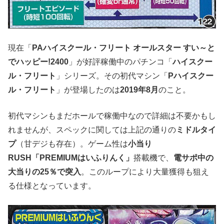
現在「
PAハイスクール・フリート オールスター すい～と
でハッピー!2400
」が好評稼働中のパチンコ「
ハイスクー
ル・フリート
」シリーズ。その初代マシン「
Pハイスクー
ル・フリート
」が登場したのは
2019年8月
のこと。
初代マシンもまだホールで稼働中なので詳細は不要かもし
れませんが、スペックに関しては上記の通りの
ミドルタイ
プ
（甘デジも存在）。ゲーム性は
小当り
RUSH「PREMIUMはいふりんく」
搭載機で、
電サポ中の
大当りの25％で突入
。このループにより大量獲得も狙え
る仕様となっています。