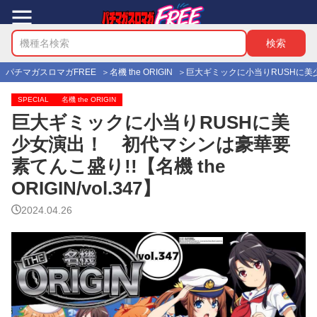
パチマガスロマガFREE
名機 the ORIGIN
巨大ギミックに小当りRUSHに美少女演
SPECIAL
名機 the ORIGIN
巨大ギミックに小当りRUSHに美
少女演出！ 初代マシンは豪華要
素てんこ盛り!!【名機 the
ORIGIN/vol.347】
2024.04.26