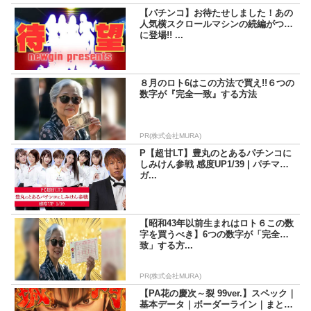
【パチンコ】お待たせしました！あの
人気横スクロールマシンの続編がつい
に登場!! ...
８月のロト6はこの方法で買え!!６つの
数字が『完全一致』する方法
PR(株式会社MURA)
P【超甘LT】豊丸のとあるパチンコに
しみけん参戦 感度UP1/39 | パチマ
ガ...
【昭和43年以前生まれはロト６この数
字を買うべき】6つの数字が「完全一
致」する方...
PR(株式会社MURA)
【PA花の慶次～裂 99ver.】スペック｜
基本データ｜ボーダーライン｜まとめ