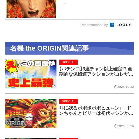
...
Recommended by
名機 the ORIGIN関連記事
SPECIAL
【パチンコ】3連チャン以上確定!? 画
期的な保留連アクションがコレだ!
【CRフィーバー花月】
2024.10.22
SPECIAL
耳に残るポポポポポヒュ～ン♪ ド
ンちゃんとビリーは初代マシンから
名コンビ!!【名機 the ORIGIN/vol.36
0】
2024.05.26