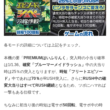
各モードの詳細については上記をチェック。
本機の要「
PREMIUMはいふりんく
」突入時の小当り確率
は1/1.36。
確変「ブルーマーメイドラッシュ」
中の大当り
時は25％の突入となりますが、
時短「フリートエピソー
ド」
中であれば
70％
がRUSH突入に。さらに
RUSH中の確
変大当りはすべてRUSH継続
となるため、ツボにハマれば
一撃もある仕様です。
ちなみに初当り後の時短は電サポ
50回転
、電サポ中の時