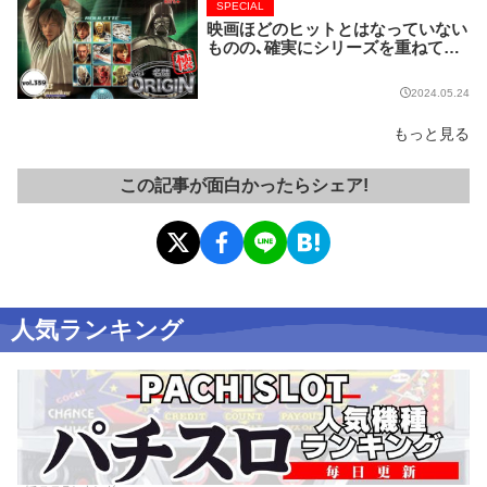
SPECIAL
映画ほどのヒットとはなっていない
ものの、確実にシリーズを重ねてい
る名作マシンはこちら！【名機 the O
RIGIN/vol.359】
2024.05.24
もっと見る
この記事が面白かったらシェア!
人気ランキング