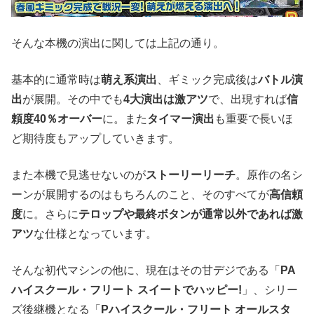
そんな本機の演出に関しては上記の通り。
基本的に通常時は
萌え系演出
、ギミック完成後は
バトル演
出
が展開。その中でも
4大演出は激アツ
で、出現すれば
信
頼度40％オーバー
に。また
タイマー演出
も重要で長いほ
ど期待度もアップしていきます。
また本機で見逃せないのが
ストーリーリーチ
。原作の名シ
ーンが展開するのはもちろんのこと、そのすべてが
高信頼
度
に。さらに
テロップや最終ボタンが通常以外であれば激
アツ
な仕様となっています。
そんな初代マシンの他に、現在はその甘デジである「
PA
ハイスクール・フリート スイートでハッピー!
」、シリー
ズ後継機となる「
Pハイスクール・フリート オールスタ