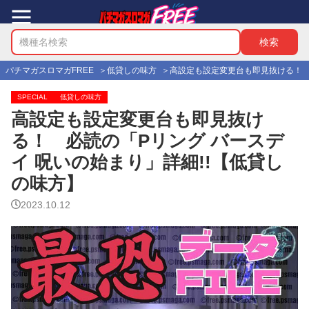
パチマガスロマガFREE
低貸しの味方
高設定も設定変更台も即見抜ける！ 必
SPECIAL
低貸しの味方
高設定も設定変更台も即見抜け
る！ 必読の「Pリング バースデ
イ 呪いの始まり」詳細!!【低貸し
の味方】
2023.10.12