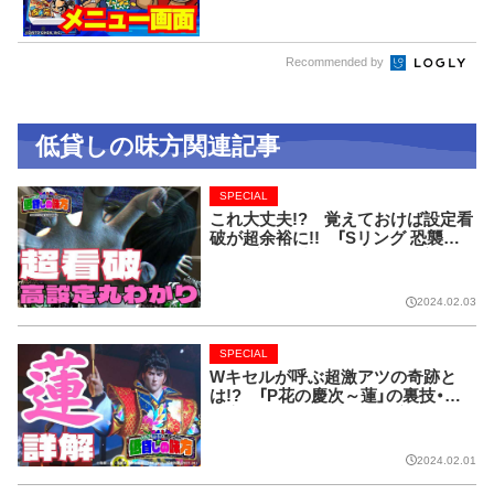
Recommended by
低貸しの味方関連記事
SPECIAL
これ大丈夫!? 覚えておけば設定看
破が超余裕に!! 「Sリング 恐襲ノ
連鎖」完全解剖!!【低貸しの味方】
2024.02.03
SPECIAL
Wキセルが呼ぶ超激アツの奇跡と
は!? 「P花の慶次～蓮」の裏技・法
則完全網羅!!【低貸しの味方】
2024.02.01