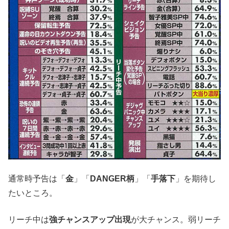
通常時予告は「
金
」「
DANGER柄
」「
手落下
」を期待し
たいところ。
リーチ中は
強チャンスアップ出現
が大チャンス。弱リーチ