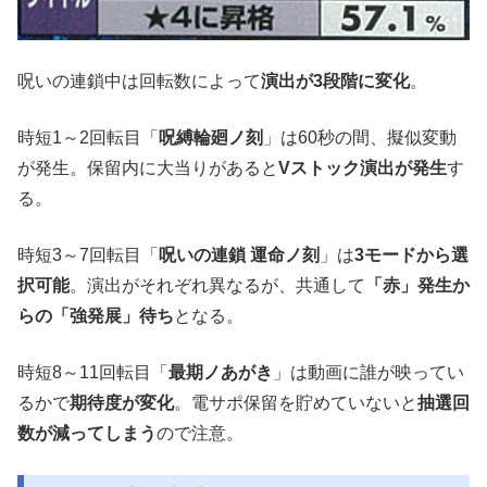
呪いの連鎖中は回転数によって
演出が3段階に変化
。
時短1～2回転目「
呪縛輪廻ノ刻
」は60秒の間、擬似変動
が発生。保留内に大当りがあると
Vストック演出が発生
す
る。
時短3～7回転目「
呪いの連鎖 運命ノ刻
」は
3モードから選
択可能
。演出がそれぞれ異なるが、共通して
「赤」発生か
らの「強発展」待ち
となる。
時短8～11回転目「
最期ノあがき
」は動画に誰が映ってい
るかで
期待度が変化
。電サポ保留を貯めていないと
抽選回
数が減ってしまう
ので注意。