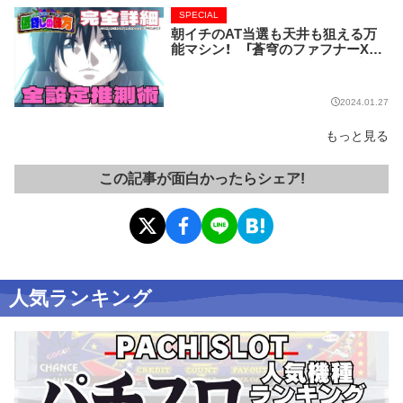
SPECIAL
朝イチのAT当選も天井も狙える万
能マシン！ 「蒼穹のファフナーXE
ODUS」を全詳解!!【低貸しの味方】
2024.01.27
もっと見る
この記事が面白かったらシェア!
人気ランキング