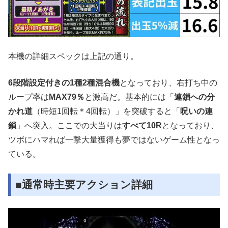
本機の詳細スペックは上記の通り。
6段階設定付きの1種2種混合機
となっており、右打ち中の
ループ率は
MAX79％
と激高だ。基本的には「
連鎖への分
かれ道
（時短1回転＊4回転）」を突破すると「
呪いの連
鎖
」へ突入。ここでの大当りは
すべて10R
となっており、
ツボにハマれば一撃大量獲得も夢ではないゲーム性となっ
ている。
■通常時主要アクション詳細