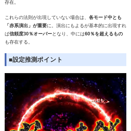
存在。
これらの法則が出現していない場合は、
各モード中とも
「赤系演出」が重要
に。演出にもよるが基本的に出現すれ
ば
信頼度30％オーバー
となり、中には
60％を超えるもの
も存在する。
■設定推測ポイント