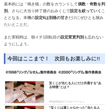
基本的には「鳴き猫」の数をカウントして
偶数・奇数を判
別
。さらに大当り終了後のおみくじで
設定を絞っていく
こ
ととなる。本機の
設定6は別格の甘さ
だけにぜひとも掴み
たいとことだ。
また実戦時は、朝イチ1回転目の
設定変更判別
も忘れない
ようにしよう。
今回はここまで！ 次回もお楽しみに!!
宝くじが当たる人にだけ共通する“あ
る特徴”とは？
PR(合同会社デジタルファーム )
“宝くじは運じゃなかった”当たる人