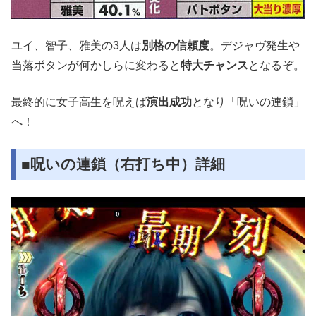
ユイ、智子、雅美の3人は
別格の信頼度
。デジャヴ発生や
当落ボタンが何かしらに変わると
特大チャンス
となるぞ。
最終的に女子高生を呪えば
演出成功
となり「呪いの連鎖」
へ！
■呪いの連鎖（右打ち中）詳細