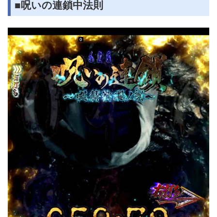
■呪いの連鎖中法則