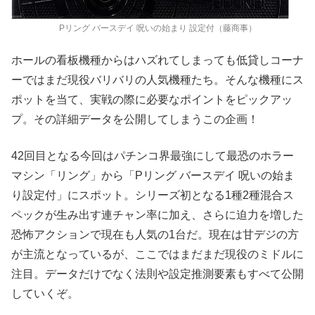
Pリング バースデイ 呪いの始まり 設定付（藤商事）
ホールの看板機種からはハズれてしまっても低貸しコーナ
ーではまだ現役バリバリの人気機種たち。そんな機種にス
ポットを当て、実戦の際に必要なポイントをピックアッ
プ。その詳細データを公開してしまうこの企画！
42回目となる今回はパチンコ界最強にして最恐のホラー
マシン「リング」から「Pリング バースデイ 呪いの始ま
り設定付」にスポット。シリーズ初となる1種2種混合ス
ペックが生み出す連チャン率に加え、さらに迫力を増した
恐怖アクションで現在も人気の1台だ。現在は甘デジの方
が主流となっているが、ここではまだまだ現役のミドルに
注目。データだけでなく法則や設定推測要素もすべて公開
していくぞ。