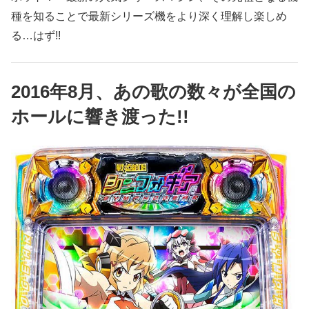
種を知ることで最新シリーズ機をより深く理解し楽しめ
る…はず!!
2016年8月、あの歌の数々が全国の
ホールに響き渡った!!