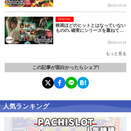
0】
2024.05.26
SPECIAL
映画ほどのヒットとはなっていない
ものの、確実にシリーズを重ねてい
る名作マシンはこちら！【名機 the O
RIGIN/vol.359】
2024.05.24
もっと見る
この記事が面白かったらシェア!
人気ランキング