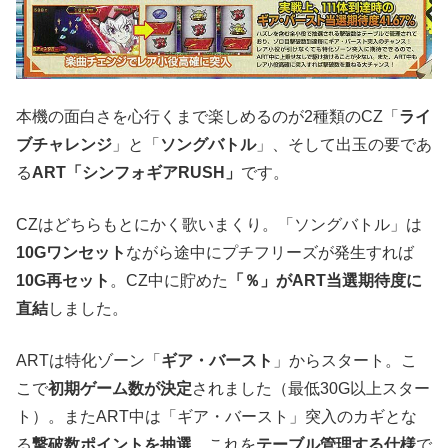
本機の面白さを心行くまで楽しめるのが2種類のCZ「
ライ
ブチャレンジ
」と「
ソングバトル
」、そして出玉の要であ
る
ART「シンフォギアRUSH」
です。
CZはどちらもとにかく歌いまくり。「ソングバトル」は
10Gワンセット
ながら途中にプチフリーズが発生すれば
10G再セット
。CZ中に貯めた
「％」がART当選期待度に
直結
しました。
ARTは特化ゾーン「
ギア・バースト
」からスタート。こ
こで
初期ゲーム数が決定
されました（最低30G以上スター
ト）。またART中は「ギア・バースト」突入のカギとな
る
撃破数ポイントを抽選
、これを
テーブル管理する仕様
で