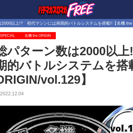
000以上!? 初代マシンには画期的バトルシステムを搭載!!【名機 the ORIG
SPECIAL
名機 the ORIGIN
総パターン数は2000以上
期的バトルシステムを搭載!
ORIGIN/vol.129】
2022.12.04