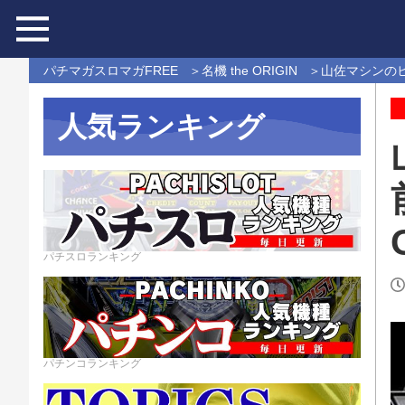
パチマガスロマガFREE
名機 the ORIGIN
山佐マシンのヒロ
人気ランキング
パチスロランキング
パチンコランキング