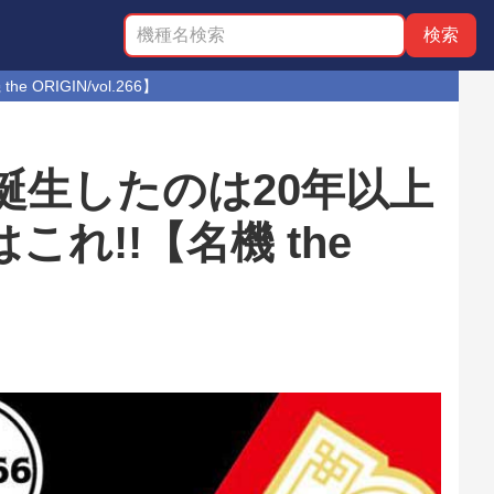
IGIN/vol.266】
誕生したのは20年以上
れ!!【名機 the