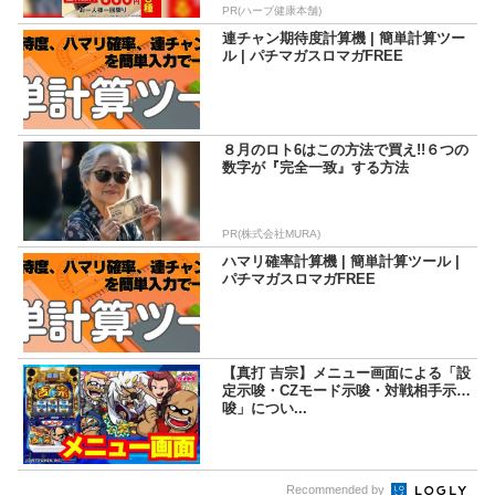
PR(ハーブ健康本舗)
連チャン期待度計算機 | 簡単計算ツー
ル | パチマガスロマガFREE
８月のロト6はこの方法で買え!!６つの
数字が『完全一致』する方法
PR(株式会社MURA)
ハマリ確率計算機 | 簡単計算ツール |
パチマガスロマガFREE
【真打 吉宗】メニュー画面による「設
定示唆・CZモード示唆・対戦相手示
唆」につい...
Recommended by