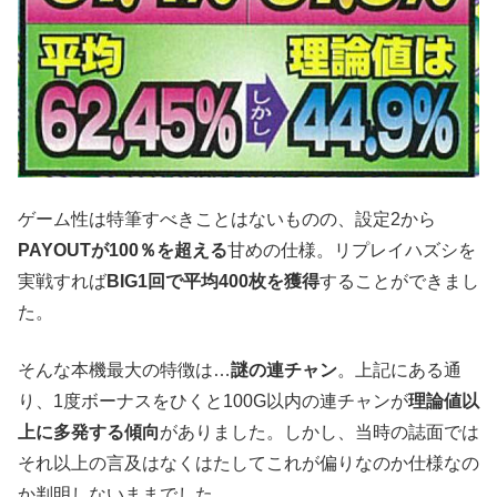
ゲーム性は特筆すべきことはないものの、設定2から
PAYOUTが100％を超える
甘めの仕様。リプレイハズシを
実戦すれば
BIG1回で平均400枚を獲得
することができまし
た。
そんな本機最大の特徴は…
謎の連チャン
。上記にある通
り、1度ボーナスをひくと100G以内の連チャンが
理論値以
上に多発する傾向
がありました。しかし、当時の誌面では
それ以上の言及はなくはたしてこれが偏りなのか仕様なの
か判明しないままでした。