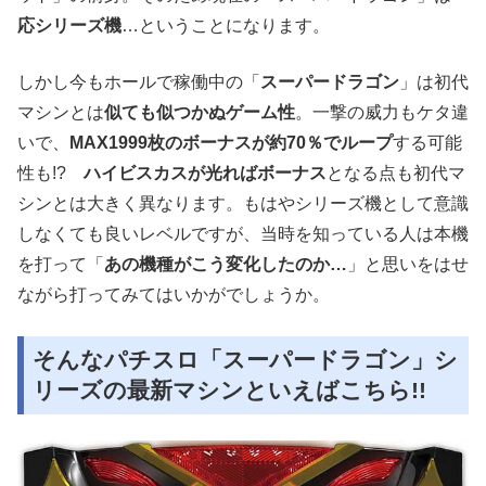
応シリーズ機
…ということになります。
しかし今もホールで稼働中の「
スーパードラゴン
」は初代
マシンとは
似ても似つかぬゲーム性
。一撃の威力もケタ違
いで、
MAX1999枚のボーナスが約70％でループ
する可能
性も!?
ハイビスカスが光ればボーナス
となる点も初代マ
シンとは大きく異なります。もはやシリーズ機として意識
しなくても良いレベルですが、当時を知っている人は本機
を打って「
あの機種がこう変化したのか…
」と思いをはせ
ながら打ってみてはいかがでしょうか。
そんなパチスロ「スーパードラゴン」シ
リーズの最新マシンといえばこちら!!