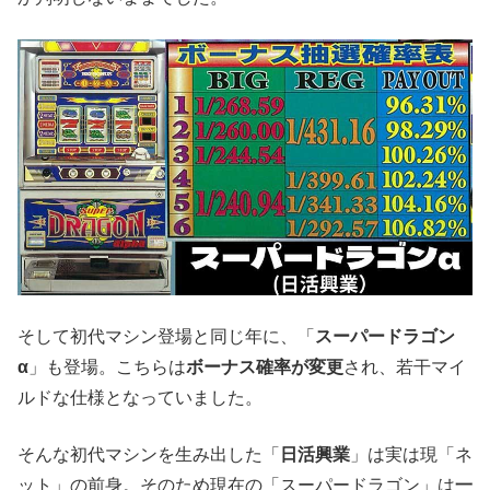
そして初代マシン登場と同じ年に、「
スーパードラゴン
α
」も登場。こちらは
ボーナス確率が変更
され、若干マイ
ルドな仕様となっていました。
そんな初代マシンを生み出した「
日活興業
」は実は現「ネ
ット」の前身。そのため現在の「スーパードラゴン」は
一