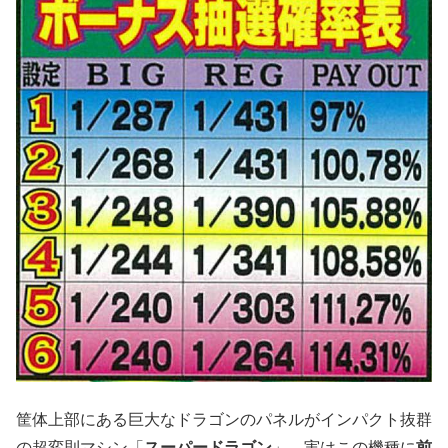
筐体上部にある巨大なドラゴンのパネルがインパクト抜群
の超変則マシン「
スーパードラゴン
」。実はこの機種に
前