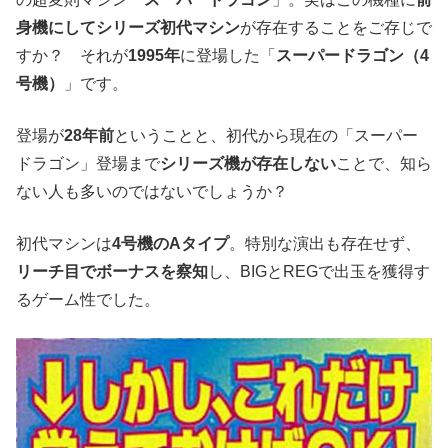
身機にしてシリーズ初代マシン
が存在することをご存じで
すか？ それが
1995年
に登場した「
スーパードラゴン（4
号機）
」です。
登場が
28年前
ということと、初代から現在の「スーパー
ドラゴン」登場まで
シリーズ機が存在しない
ことで、知ら
ない人も多いのではないでしょうか？
初代マシンは
4号機のAタイプ
。特別な演出も存在せず、
リーチ目でボーナスを察知
し、BIGとREGで出玉を獲得す
るゲーム性でした。