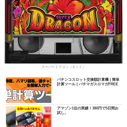
スーパードラゴン（ネット）
パチンコスロット交換額計算機 | 簡単
計算ツール | パチマガスロマガFREE
アマゾン1位の実績！380円で5日間お
試し。