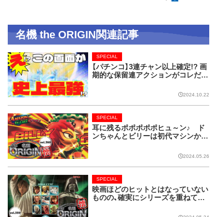
名機 the ORIGIN関連記事
SPECIAL
【パチンコ】3連チャン以上確定!? 画
期的な保留連アクションがコレだ!
【CRフィーバー花月】
2024.10.22
SPECIAL
耳に残るポポポポポヒュ～ン♪ ド
ンちゃんとビリーは初代マシンから
名コンビ!!【名機 the ORIGIN/vol.36
0】
2024.05.26
SPECIAL
映画ほどのヒットとはなっていない
ものの、確実にシリーズを重ねてい
る名作マシンはこちら！【名機 the O
RIGIN/vol.359】