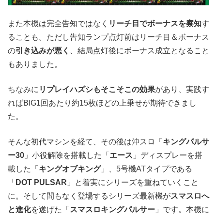
また本機は完全告知ではなく
リーチ目でボーナスを察知
す
ることも。ただし告知ランプ点灯前はリーチ目＆ボーナス
の
引き込みが悪く
、結局点灯後にボーナス成立となること
もありました。
ちなみに
リプレイハズシもそこそこの効果
があり、実践す
ればBIG1回あたり約15枚ほどの上乗せが期待できまし
た。
そんな初代マシンを経て、その後は沖スロ「
キングパルサ
ー30
」小役解除を搭載した「
エース
」ディスプレーを搭
載した「
キングオブキング
」、5号機ATタイプである
「
DOT PULSAR
」と着実にシリーズを重ねていくこと
に。そして間もなく登場するシリーズ最新機が
スマスロへ
と進化
を遂げた「
スマスロキングパルサー
」です。本機に