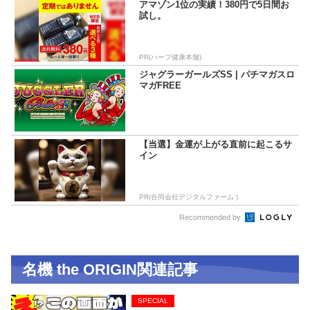
アマゾン1位の実績！380円で5日間お
試し。
PR(ハーブ健康本舗)
ジャグラーガールズSS | パチマガスロ
マガFREE
【当選】金運が上がる直前に起こるサ
イン
PR(合同会社デジタルファーム )
Recommended by
名機 the ORIGIN関連記事
SPECIAL