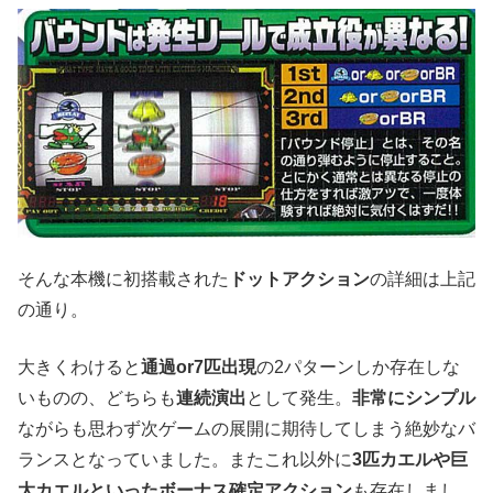
そんな本機に初搭載された
ドットアクション
の詳細は上記
の通り。
大きくわけると
通過or7匹出現
の2パターンしか存在しな
いものの、どちらも
連続演出
として発生。
非常にシンプル
ながらも思わず次ゲームの展開に期待してしまう絶妙なバ
ランスとなっていました。またこれ以外に
3匹カエルや巨
大カエルといったボーナス確定アクション
も存在しまし