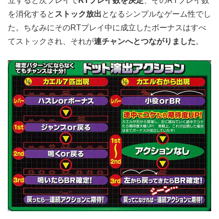
立すると次プレイで
RTプレイ数を決定
、そのRTプレイ数
を消化すると
ストック放出
となるシンプルなゲーム性でし
た。ちなみにそのRTプレイ中に成立したボーナスはすべ
てストックされ、それが
連チャンへとつながりました
。