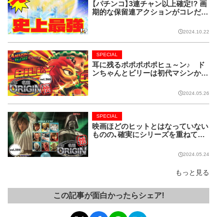
【パチンコ】3連チャン以上確定!? 画
期的な保留連アクションがコレだ!
【CRフィーバー花月】
2024.10.22
SPECIAL
耳に残るポポポポポヒュ～ン♪ ド
ンちゃんとビリーは初代マシンから
名コンビ!!【名機 the ORIGIN/vol.36
0】
2024.05.26
SPECIAL
映画ほどのヒットとはなっていない
ものの、確実にシリーズを重ねてい
る名作マシンはこちら！【名機 the O
RIGIN/vol.359】
2024.05.24
もっと見る
この記事が面白かったらシェア!