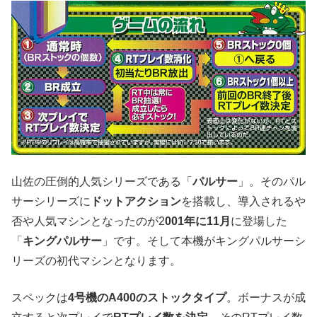
山佐の圧倒的人気シリーズである「
パルサー
」。そのパル
サーシリーズに
ドットアクション
を搭載し、導入されるや
否や人気マシンとなったのが2
001年に11月
に登場した
「
キングパルサー
」です。そして本機がキングパルサーシ
リーズの初代マシンとなります。
スペックは
4号機のA400のストックタイプ
。ボーナスが成