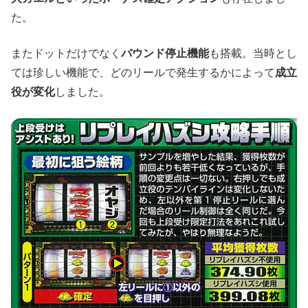
た。
またドットだけでなく
バウンド停止機能
も搭載。当時とし
ては珍しい機能で、どのリールで発生するかによって
成立
役が変化
しました。