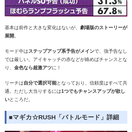
基本は前作と大きな変化はないが、
劇場版のストーリーが
展開
。
モード中は
ステップアップ系予告がメイン
で、強予告なし
では厳しい。アイキャッチの赤などが絡めばチャンスとな
り、
金色なら超激アツ
に！
リーチは
自分で選択可能
となっており、信頼度はすべて共
通。ただし大当りするには
1つでもチャンスアップが欲し
い
ところだ。
■マギカ☆RUSH「バトルモード」詳細