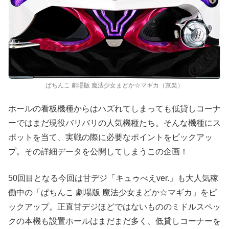
ぱちんこ 劇場版 魔法少女まどか☆マギカ（京楽）
ホールの看板機種からはハズれてしまっても低貸しコーナ
ーではまだ現役バリバリの人気機種たち。そんな機種にス
ポットを当て、実戦の際に必要なポイントをピックアッ
プ。その詳細データを公開してしまうこの企画！
50回目となる今回は甘デジ「キュゥべえver.」も大人気稼
働中の「ぱちんこ 劇場版 魔法少女まどか☆マギカ」をピ
ックアップ。正直甘デジほどではないもののミドルスペッ
クの本機も設置ホールはまだまだ多く、低貸しコーナーを