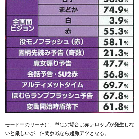
モード中のリーチは、単独の場合は
赤テロップが発生しな
いと厳しい
が、仲間参戦なら
超激アツ
となる。