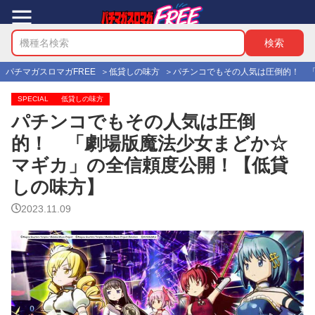
パチマガスロマガFREE
低貸しの味方
パチンコでもその人気は圧倒的！ 
SPECIAL
低貸しの味方
パチンコでもその人気は圧倒
的！ 「劇場版魔法少女まどか☆
マギカ」の全信頼度公開！【低貸
しの味方】
2023.11.09