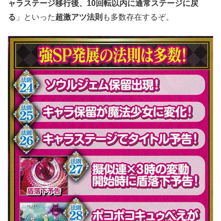
ャラステージ移行後、10回転以内に通常ステージに戻
る
」といった
超激アツ法則
も多数存在するぞ。