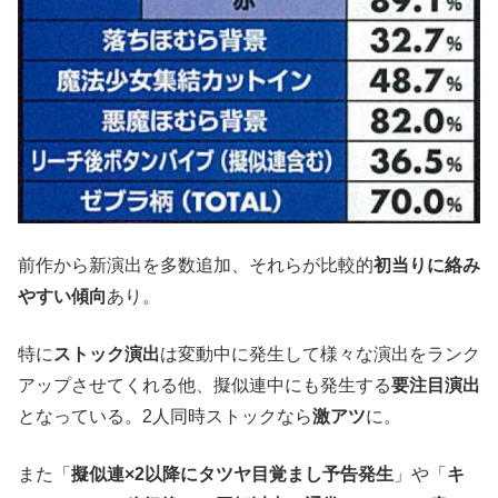
前作から新演出を多数追加、それらが比較的
初当りに絡み
やすい傾向
あり。
特に
ストック演出
は変動中に発生して様々な演出をランク
アップさせてくれる他、擬似連中にも発生する
要注目演出
となっている。2人同時ストックなら
激アツ
に。
また「
擬似連×2以降にタツヤ目覚まし予告発生
」や「
キ