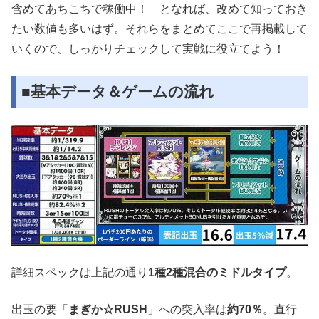
含めてあちこちで稼働中！ となれば、改めて知っておき
たい数値も多いはず。それらをまとめてここで再掲載して
いくので、しっかりチェックして実戦に役立てよう！
■基本データ＆ゲームの流れ
詳細スペックは上記の通り
1種2種混合のミドルタイプ
。
出玉の要「
まぎか☆RUSH
」への突入率は
約70％
。直行