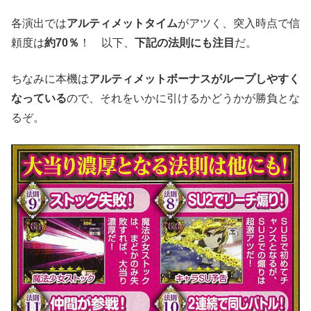
各演出では
アルティメットタイム
がアツく、突入時点で信
頼度は
約70％
！ 以下、
下記の法則にも注目
だ。
ちなみに本機は
アルティメットボーナスがループしやすく
なっている
ので、それをいかに引けるかどうかが勝負とな
るぞ。