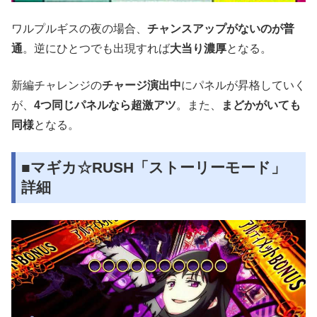
ワルプルギスの夜の場合、
チャンスアップがないのが普
通
。逆にひとつでも出現すれば
大当り濃厚
となる。
新編チャレンジの
チャージ演出中
にパネルが昇格していく
が、
4つ同じパネルなら超激アツ
。また、
まどかがいても
同様
となる。
■マギカ☆RUSH「ストーリーモード」
詳細