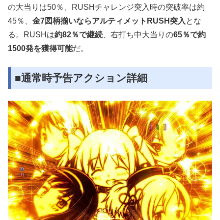
の大当りは50％、RUSHチャレンジ突入時の突破率は約
45％、
金7図柄揃いならアルティメットRUSH突入
とな
る。RUSHは
約82％で継続
、右打ち中大当りの
65％で約
1500発を獲得可能
だ。
■通常時予告アクション詳細