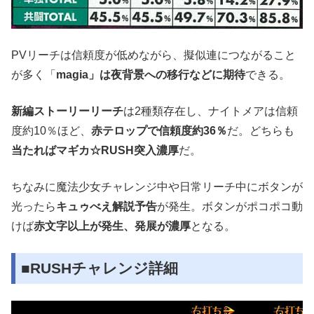
PVリーチは信頼度が低めながら、擬似連につながること
が多く「
magia」は夜背景への移行などに期待
できる。
新編ストーリーリーチ
は2種類存在し、ナイトメアは信頼
度約10％ほど、
赤テロップで信頼度約36％
だ。どちらも
当たればマギカ☆RUSH突入濃厚
だ。
ちなみに魔法少女チャレンジ中や日常リーチ中にボタンが
光ったら
キュゥべえ解説予告
が発生。ボタンがポコポコ動
けば
赤文字以上が発生、発展が濃厚
となる。
■RUSHチャレンジ詳細