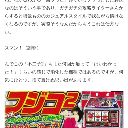
なのはそういう事であり、
ガチガチの攻略ライターさんか
らすると噴飯もののカジュアルスタ
イルで我ながら情けな
くなるのですが、実際そうなんだからもうこ
れは仕方な
い。
スマン！（謝罪）
んでこの「不二子2」もまた何回か触って「はいわかっ
た！」くら
いの感じで消化した機種ではあるのですが、何
気にひとつ、捨て置
けぬ思い出があります。