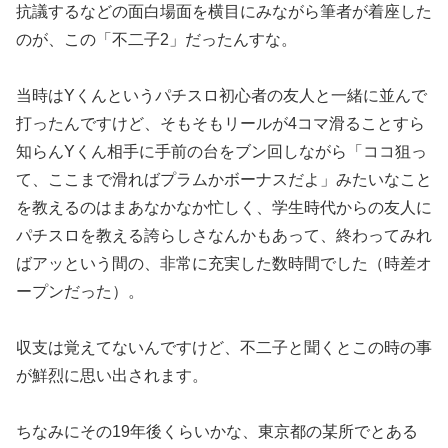
抗議するなどの面
白場面を横目にみながら筆者が着座した
のが、この「不二子2」だ
ったんすな。
当時はYくんというパチスロ初心者の友人と一緒に並んで
打ったん
ですけど、そもそもリールが4コマ滑ることすら
知らんYくん相手
に手前の台をブン回しながら「ココ狙っ
て、ここまで滑ればプラム
かボーナスだよ」みたいなこと
を教えるのはまあなかなか忙しく、
学生時代からの友人に
パチスロを教える誇らしさなんかもあって、
終わってみれ
ばアッという間の、非常に充実した数時間でした（時
差オ
ープンだった）。
収支は覚えてないんですけど、不二子と聞くとこの時の事
が鮮烈に
思い出されます。
ちなみにその19年後くらいかな、東京都の某所でとある