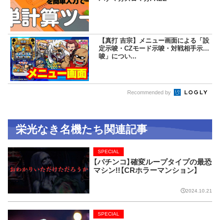
【真打 吉宗】メニュー画面による「設
定示唆・CZモード示唆・対戦相手示
唆」につい...
Recommended by
栄光なき名機たち関連記事
SPECIAL
【パチンコ】確変ループタイプの最恐
マシン!!【CRホラーマンション】
2024.10.21
SPECIAL