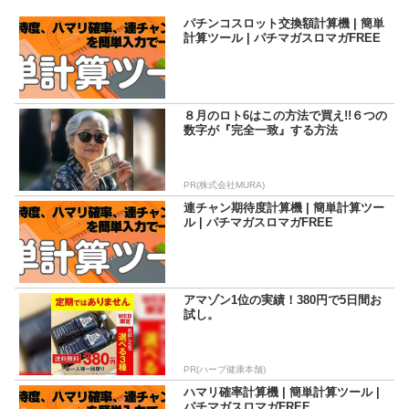
活動を行いながら現在に至る。「楽しんで打つ」ことをモッ
トーにしているため記事の内容もそっち方面が多め。
パチンコスロット交換額計算機 | 簡単
計算ツール | パチマガスロマガFREE
８月のロト6はこの方法で買え!!６つの
数字が『完全一致』する方法
PR(株式会社MURA)
連チャン期待度計算機 | 簡単計算ツー
ル | パチマガスロマガFREE
アマゾン1位の実績！380円で5日間お
試し。
PR(ハーブ健康本舗)
ハマリ確率計算機 | 簡単計算ツール |
パチマガスロマガFREE