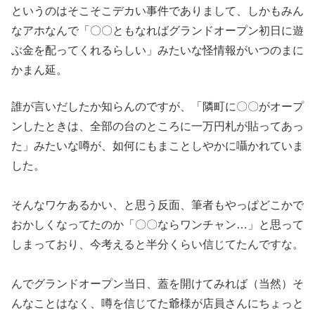
というのはそこそ
こデカい事件でありまして、しかもみん
なアホなんで「〇〇ともなればグランドオープン初日に遊
ぶ金を配ってくれるらしい
」みたいな怪情報がいつのまに
かまん延。
誰が言いだしたか知らん
のですが、「隣町に〇〇がオープ
ンしたときは、全部の台
のところに一万円札が貼ってあっ
た」みたいな噂が、如何にもまこ
としやかに囁かれていま
した。
そんなワケあるかい、と思う反面、筆者もやっぱどこかで
おかしく
なってたのか「〇〇ならワンチャン…」
と思って
しまっており、今考えると半分くらい信じてたんですな。
んでグランドオープン当日、蓋を開けてみれば（当然）そ
んなこと
はなく、噂を信じてた爺様が店員さんにちょっと