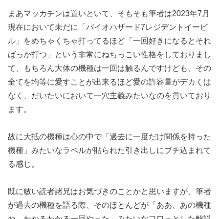
まあマッカチンは置いといて、そもそも筆者は2023年7月
現在
において未だに「バイオハザード7レジデントイービ
ル」をめちゃ
くちゃ打ってるほど「一回好きになるとそれ
ばっか打つ」という非
常にねちっこい性格をしておりまし
て、もちろん大体の機種は一回
は触るんですけども、その
全てを均等に愛すことが出来るほど愛の
許容量がデカくは
なく、
だいたいにおいて一穴主義みたいなのを貫いており
ます。
故に大抵の機種は心の中で「過去に一度だけ関係を持った
機種」み
たいなラベルが貼られた引き出しにブチ込まれて
る感じ。
既に敏い読者諸兄はお気づきのことかと思いますが、筆者
が過去の
機種を語る際、そのほとんどが「ああ、あの機種
ね。わかるわかる
一回やった」みたいなフワっとした解説