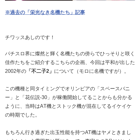
※過去の「栄光なき名機たち」記事
チワッスあしのです！
パチスロ界に燦然と輝く名機たちの傍らでひっそりと咲く
佳作たち
をご紹介するこちらの企画、今回は平和が出した
2002年の
「不
二子2」
について（モロに名機ですが）。
この機種と同タイミングでオリンピアの「スペースバニ
ー」と「花
伝説-30」が稼働開始してることからも分かる
ように、当時はA
T機とストック機が混在してるイケイケ
の時期でした。
もちろん行き過ぎた出玉性能を持つAT機はヤメときまし