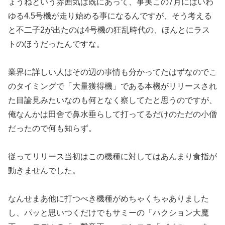
ょうねと
いう雰囲気は既にあって、事実この7月にはいわ
ゆる4.5号機が
走り始める事になるんですが、そう考える
と不二子2が出たのは4
号機の狂乱時代の、ほんとにラス
トのほうだったんですな。
業界に詳しい人はその辺の事情も分かってたはずなのでこ
のタイミ
ングで「大量獲得機」である本機がリリースされ
た目論見みたいな
のも何となく察してたと思うのですが、
俺なんかは田舎で鼻水垂ら
して打ってるだけのただの小僧
だったので何も知らず。
従ってリリース当初はこの機種に対してはあんまり食指が
動きませ
んでした。
なんせまあ他に打つべき機種がめちゃくちゃありました
し、パッと
思いつくだけでもサミーの「ハクション大魔