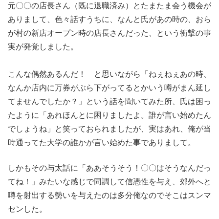
元〇〇の店長さん（既に退職済み）とたまたま会う機会が
ありまして、
色々話すうちに、なんと氏があの時の、おら
が村の新店オープン時
の店長さんだった、という衝撃の事
実が発覚しました。
こんな偶然あるんだ！ と思いながら「ねぇねぇあの時、
なんか店内に万券がぶら下がって
るとかいう噂がまん延し
てませんでしたか？」
という話を聞いてみた所、氏は困っ
たように「あれほんとに困りま
したよ。誰が言い始めたん
でしょうね」と笑っておられましたが、
実はあれ、俺が当
時通ってた大学の誰かが言い始めた事でありまし
て。
しかもその与太話に「ああそうそう！〇〇はそうなん
だっ
てね！」みたいな感じで同調して信憑性を与え、郊外へと
噂を
射出する勢いを与えたのは多分俺なのでそこはスンマ
センした。