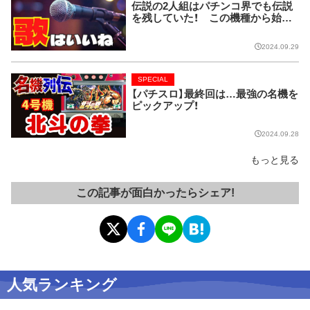
伝説の2人組はパチンコ界でも伝説
を残していた！ この機種から始ま
り今では当たり前に!!【CRピンクレ
ディー】
2024.09.29
SPECIAL
【パチスロ】最終回は…最強の名機を
ピックアップ！
2024.09.28
もっと見る
この記事が面白かったらシェア!
人気ランキング