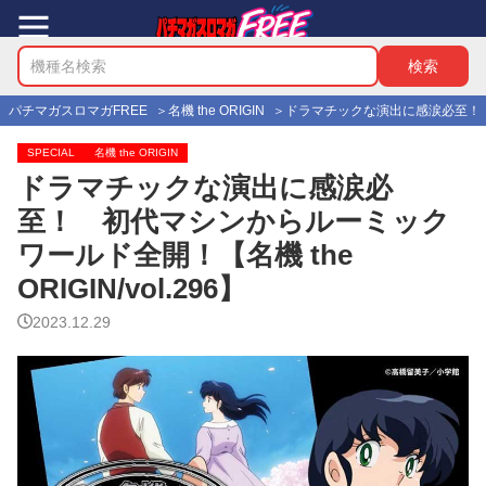
パチマガスロマガFREE
名機 the ORIGIN
ドラマチックな演出に感涙必至！ 初代
SPECIAL
名機 the ORIGIN
ドラマチックな演出に感涙必
至！ 初代マシンからルーミック
ワールド全開！【名機 the
ORIGIN/vol.296】
2023.12.29