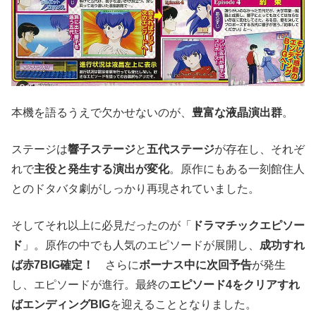
本機を語るうえで欠かせないのが、
豊富な液晶演出群
。
ステージは
響子ステージ
と
五代ステージ
が存在し、それぞ
れで
主役と発生する演出が変化
。原作にもある一刻館住人
とのドタバタ劇がしっかり再現されていました。
そしてそれ以上に必見だったのが「
ドラマチックエピソー
ド
」。原作の中でも人気のエピソードが展開し、
成功すれ
ば赤7BIG確定！
さらに
ボーナス中に次回予告
が発生
し、エピソードが進行。最終の
エピソード4をクリアすれ
ばエンディングBIG
を迎えることとなりました。