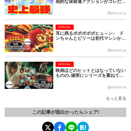
期的な保留連アクションがコレだ!
【CRフィーバー花月】
2024.10.22
SPECIAL
耳に残るポポポポポヒュ～ン♪ ド
ンちゃんとビリーは初代マシンから
名コンビ!!【名機 the ORIGIN/vol.36
0】
2024.05.26
SPECIAL
映画ほどのヒットとはなっていない
ものの、確実にシリーズを重ねてい
る名作マシンはこちら！【名機 the O
RIGIN/vol.359】
2024.05.24
もっと見る
この記事が面白かったらシェア!