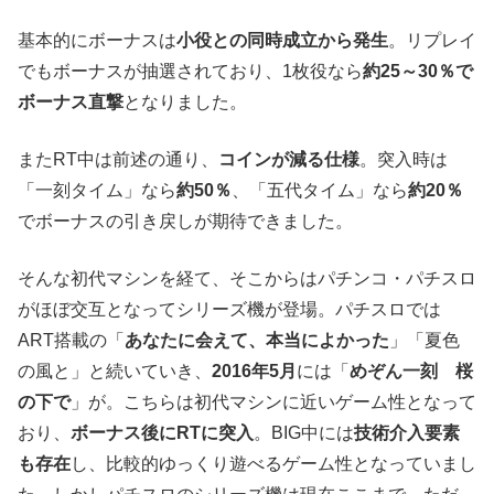
基本的にボーナスは
小役との同時成立から発生
。リプレイ
でもボーナスが抽選されており、1枚役なら
約25～30％で
ボーナス直撃
となりました。
またRT中は前述の通り、
コインが減る仕様
。突入時は
「一刻タイム」なら
約50％
、「五代タイム」なら
約20％
でボーナスの引き戻しが期待できました。
そんな初代マシンを経て、そこからはパチンコ・パチスロ
がほぼ交互となってシリーズ機が登場。パチスロでは
ART搭載の「
あなたに会えて、本当によかった
」「夏色
の風と」と続いていき、
2016年5月
には「
めぞん一刻 桜
の下で
」が。こちらは初代マシンに近いゲーム性となって
おり、
ボーナス後にRTに突入
。BIG中には
技術介入要素
も存在
し、比較的ゆっくり遊べるゲーム性となっていまし