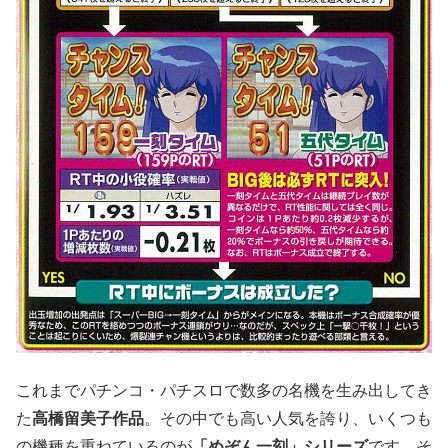
これまでパチンコ・パチスロで数多の名機を生み出してき
た
高橋留美子作品
。その中でも高い人気を誇り、いくつも
の機種を重ねているのが
「めぞん一刻」シリーズ
です。そ