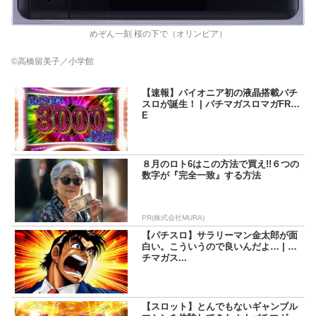
めぞん一刻 桜の下で（オリンピア）
©高橋留美子／小学館
【速報】パイオニア初の液晶搭載パチ
スロが誕生！ | パチマガスロマガFRE
E
８月のロト6はこの方法で買え!!６つの
数字が『完全一致』する方法
PR(株式会社MURA)
【パチスロ】サラリーマン金太郎が面
白い。こういうので良いんだよ… | パ
チマガス...
【スロット】とんでもないギャンブル