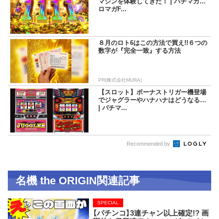
マシンを体験してきた！ | パチマガス
ロマガF...
８月のロト6はこの方法で買え!!６つの
数字が『完全一致』する方法
PR(株式会社MURA)
【スロット】ボーナストリガー機登場
でジャグラーやハナハナはどうなる？
| パチマ...
Recommended by
名機 the ORIGIN関連記事
SPECIAL
【パチンコ】3連チャン以上確定!? 画