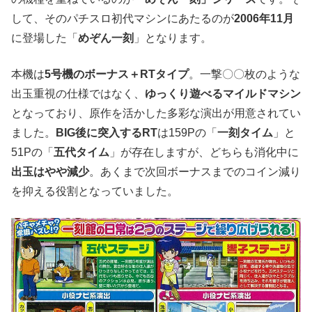
して、そのパチスロ初代マシンにあたるのが
2006年11月
に登場した「
めぞん一刻
」となります。
本機は
5号機のボーナス＋RTタイプ
。一撃〇〇枚のような
出玉重視の仕様ではなく、
ゆっくり遊べるマイルドマシン
となっており、原作を活かした多彩な演出が用意されてい
ました。
BIG後に突入するRT
は159Pの「
一刻タイム
」と
51Pの「
五代タイム
」が存在しますが、どちらも消化中に
出玉はやや減少
。あくまで次回ボーナスまでのコイン減り
を抑える役割となっていました。