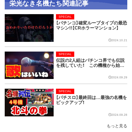
栄光なき名機たち関連記事
SPECIAL
【パチンコ】確変ループタイプの最恐
マシン!!【CRホラーマンション】
2024.10.21
SPECIAL
伝説の2人組はパチンコ界でも伝説
を残していた！ この機種から始ま
り今では当たり前に!!【CRピンクレ
ディー】
2024.09.29
SPECIAL
【パチスロ】最終回は…最強の名機を
ピックアップ！
2024.09.28
もっと見る