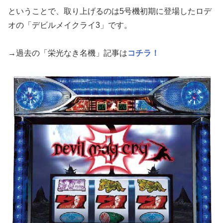
ということで、取り上げるのは5号機初期に登場したロデ
オの「デビルメイクライ3」です。
→過去の「栄光なき名機」記事は
コチラ！