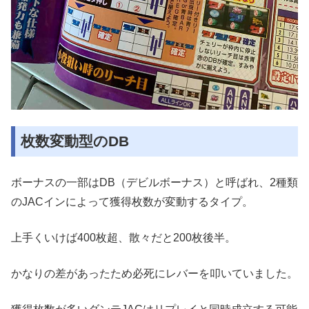
枚数変動型のDB
ボーナスの一部はDB（デビルボーナス）と呼ばれ、2種類
のJACインによって獲得枚数が変動するタイプ。
上手くいけば400枚超、散々だと200枚後半。
かなりの差があったため必死にレバーを叩いていました。