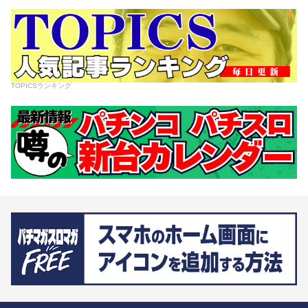
TOPICSランキング