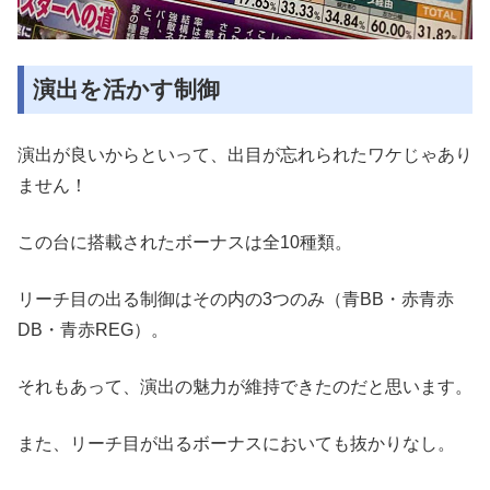
演出を活かす制御
演出が良いからといって、出目が忘れられたワケじゃあり
ません！
この台に搭載されたボーナスは全10種類。
リーチ目の出る制御はその内の3つのみ（青BB・赤青赤
DB・青赤REG）。
それもあって、演出の魅力が維持できたのだと思います。
また、リーチ目が出るボーナスにおいても抜かりなし。