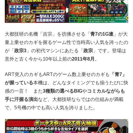
大都技研の名機「吉宗」を彷彿させる「
青7の1G連
」が大
量上乗せのカギを握るゲーム性で当時高い人気を誇ったの
が「
政宗3
」の初代マシンにあたる「
政宗
」です。登場は
意外と古く今から10年以上前の
2011年8月
。
ART突入のカギもARTのゲーム数上乗せのカギも
「青7」
が握っている
本機は、どんなタイミングでも揃うたびに快
感の一言！ また
3種類の選べるBIG
や
コミカルながらも
手に汗握る演出
など、大都技研ならではの仕組みが満載
で、5号機の中でも高い人気を誇りました。