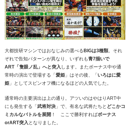
大都技研マシンではおなじみの選べる
BIGは3種類
。それ
ぞれで告知パターンが異なり、いずれも
青7揃いで
ART「隻眼ノ乱」へと突入
します。またボーナス中や通
常時の演出で登場する「
愛姫
」はその後、「
いろはに愛
姫
」としてスピンオフ機になるほどの人気でした。
通常時の主要演出は上の通り。アツいのはやはりART中
にも発生する「
武将対決
」で、有名な武将たちと
どこかコ
ミカルなバトルを展開
！ ここで勝利すれば
ボーナス
orART突入
となりました。