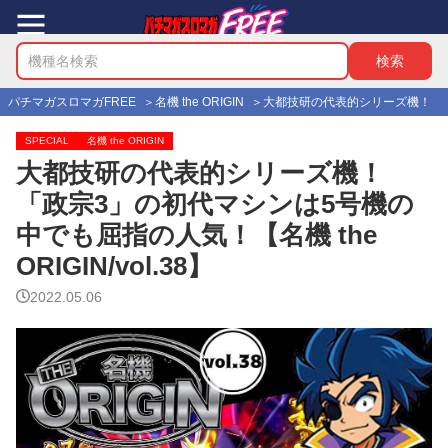
パチマガスロマガFREE
名機 the ORIGIN
大都技研の代表的シリーズ機！ 「政宗
SPECIAL
名機 the ORIGIN
大都技研の代表的シリーズ機！
「政宗3」の初代マシンは5号機の
中でも屈指の人気！【名機 the
ORIGIN/vol.38】
2022.05.06