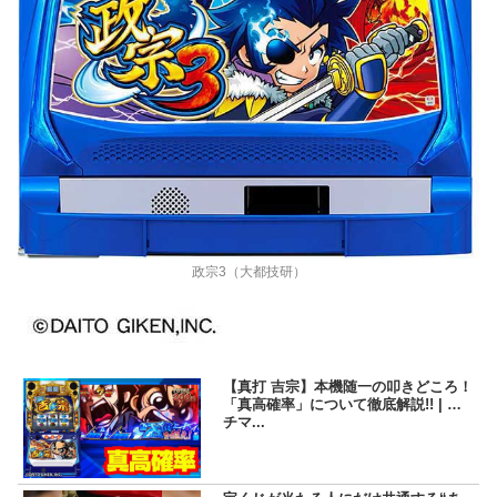
政宗3（大都技研）
【真打 吉宗】本機随一の叩きどころ！
「真高確率」について徹底解説!! | パ
チマ...