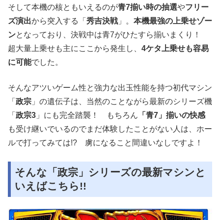
そして本機の核ともいえるのが
青7揃い時の抽選
や
フリー
ズ演出
から突入する「
秀吉決戦
」。
本機最強の上乗せゾー
ン
となっており、決戦中は青7がひたすら揃いまくり！
超大量上乗せも主にここから発生し、
4ケタ上乗せも容易
に可能
でした。
そんなアツいゲーム性と強力な出玉性能を持つ初代マシン
「
政宗
」の遺伝子は、当然のことながら最新のシリーズ機
「
政宗3
」にも完全踏襲！ もちろん
「青7」揃いの快感
も受け継いでいるのでまだ体験したことがない人は、ホー
ルで打ってみては!? 虜になること間違いなしですよ！
そんな「政宗」シリーズの最新マシンと
いえばこちら!!