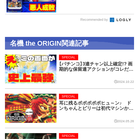
Recommended by
名機 the ORIGIN関連記事
SPECIAL
【パチンコ】3連チャン以上確定!? 画
期的な保留連アクションがコレだ!
【CRフィーバー花月】
2024.10.22
SPECIAL
耳に残るポポポポポヒュ～ン♪ ド
ンちゃんとビリーは初代マシンから
名コンビ!!【名機 the ORIGIN/vol.36
0】
2024.05.26
SPECIAL