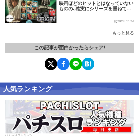
映画ほどのヒットとはなっていない
ものの、確実にシリーズを重ねてい
る名作マシンはこちら！【名機 the O
RIGIN/vol.359】
2024.05.24
もっと見る
この記事が面白かったらシェア!
人気ランキング
パチスロランキング