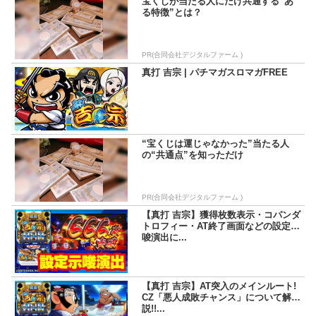
宝くじが当たる人にだけ共通する“あ
る特徴”とは？
PR(合同会社デジタルファーム )
真打 吉宗 | パチマガスロマガFREE
“宝くじは運じゃなかった”当たる人
の“共通点”を知っただけ
PR(合同会社デジタルファーム )
【真打 吉宗】獲得枚数表示・コパンダ
トロフィー・AT終了画面などの設定示
唆演出に...
【真打 吉宗】AT突入のメインルート!
CZ「悪人成敗チャンス」について解
説!!...