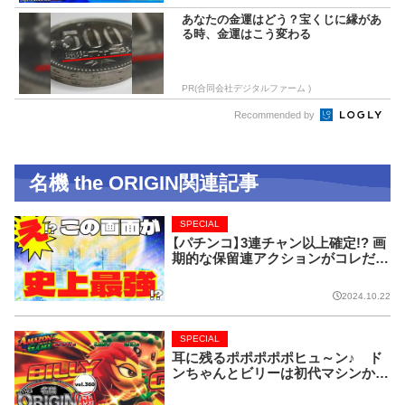
あなたの金運はどう？宝くじに縁があ
る時、金運はこう変わる
PR(合同会社デジタルファーム )
Recommended by
名機 the ORIGIN関連記事
SPECIAL
【パチンコ】3連チャン以上確定!? 画
期的な保留連アクションがコレだ!
【CRフィーバー花月】
2024.10.22
SPECIAL
耳に残るポポポポポヒュ～ン♪ ド
ンちゃんとビリーは初代マシンから
名コンビ!!【名機 the ORIGIN/vol.36
0】