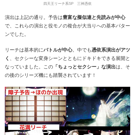
四天王リーチ系SP 三神憑依
演出は上記の通り。予告は
豊富な擬似連と先読みが中心
で、これらの演出と役モノの複合が大当りへの基本パター
ンでした。
リーチは基本的に
バトルが中心
。中でも
憑依系演出がアツ
く
、セクシーな変身シーンとともにドキドキできる展開と
なっていました。この
「ちょっとセクシー」な演出
は、そ
の後のシリーズ機にも踏襲されています！