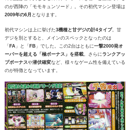
のが西陣の「モモキュンソード」。その初代マシン登場は
2009年の6月
となります。
初代マシンは上に挙げた
3機種と甘デジの計4タイプ
。甘
デジを別とすると、メインのスペックとなったのは
「
FA
」と「
FB
」でした。この2台はともに
一撃2000発オ
ーバーを超える「極ボーナス」を搭載
。さらに
ランクアッ
プボーナス
や
潜伏確変
など、様々なゲーム性を備えている
のが特徴となっています。