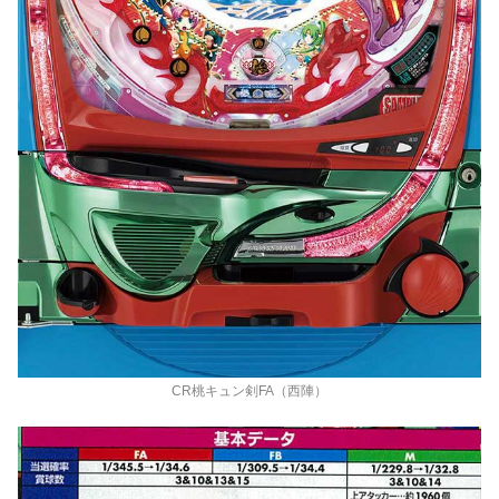
CR桃キュン剣FA（西陣）