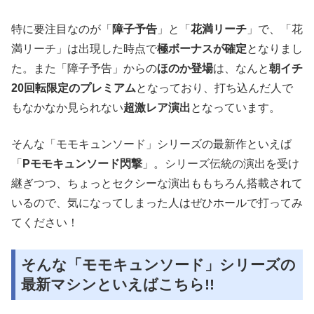
特に要注目なのが「
障子予告
」と「
花満リーチ
」で、「花
満リーチ」は出現した時点で
極ボーナスが確定
となりまし
た。また「障子予告」からの
ほのか登場
は、なんと
朝イチ
20回転限定のプレミアム
となっており、打ち込んだ人で
もなかなか見られない
超激レア演出
となっています。
そんな「モモキュンソード」シリーズの最新作といえば
「
Pモモキュンソード閃撃
」。シリーズ伝統の演出を受け
継ぎつつ、ちょっとセクシーな演出ももちろん搭載されて
いるので、気になってしまった人はぜひホールで打ってみ
てください！
そんな「モモキュンソード」シリーズの
最新マシンといえばこちら!!