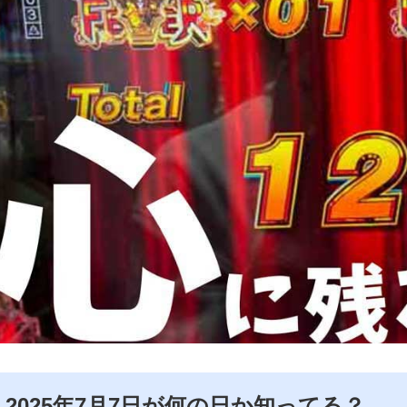
2025年7月7日が何の日か知ってる？