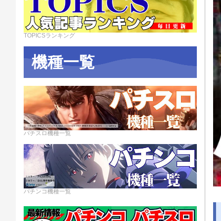
TOPICSランキング
機種一覧
パチスロ機種一覧
パチンコ機種一覧