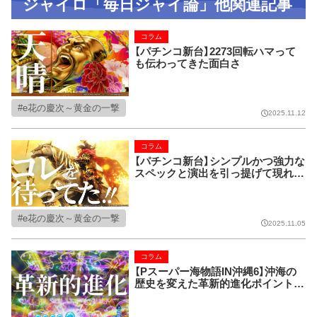
ジャイロ「毎日ジャイ論」他関連記事
コラム
【パチンコ新台】2273回転ハマって
も伝わってきた面白さ
e花の慶次～黄金の一撃
2025.11.12
コラム
【パチンコ新台】シンプルかつ強力な
スペックと演出を引っ提げて現れ
た、今冬のダークホースとなりそう
な新台を語る
e花の慶次～黄金の一撃
2025.11.05
コラム
【Pスーパー海物語IN沖縄6】沖海の
歴史を変えた革新的進化ポイントを
語りたい