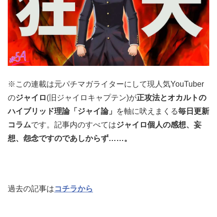
※この連載は元パチマガライターにして現人気YouTuber
の
ジャイロ
(旧ジャイロキャプテン)が
正攻法とオカルトの
ハイブリッド理論「ジャイ論」
を軸に吠えまくる
毎日更新
コラム
です。記事内のすべては
ジャイロ個人の感想、妄
想、怨念ですのであしからず……。
過去の記事は
コチラから