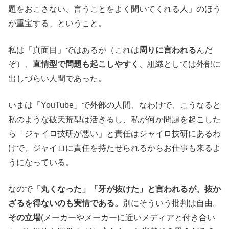
題をおこさない、言うことをよく聞いてくれる人」のほう
が重宝する、ということ。
私は「真面目」ではあるが（これは
周りに言われる
んだ
ぞ）、
直情型で問題も起こしやすく
、組織としては外部に
出しづらい人間であった。
いまは「YouTube」で外部の人間、なわけで、こうなると
私のような破天荒型は活きるし、私が何か問題を起こした
ら「ジャイロ技研が悪い」と責任はジャイロ技研にあるわ
けで、ジャイロに責任を持たせられるからお仕事も来るよ
うになっている。
なので
「丸くなった」「牙が抜けた」と言われるが、抜か
ざるを得ないのも実情である。
別にそういう批判は自由。
その立場
(メーカーやメーカーに近いメディアと付き合い