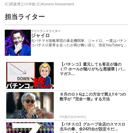
(C)西森博之/小学館 (C)Konami Amusement
担当ライター
フリーランスライター
ジャイロ
元パチマガ攻略軍団の暴走機関車、ジャイロ。一度はパチン
コパチスロ業界を去ったが再び舞い戻り、現在YouTubeなど
で大活躍中の、いわば業界のフェニックス一輝と言える存
在。「パチマガの攻略はほぼすべて自分発信であり、マガジ
ンは俺が育てた」が口癖。今の捻りやオーバー入賞狙いでド
ヤってる連中は俺に菓子折りの一つでも持って来いよ……。
【パチンコ】還元しても客足が遠の
く!? ホールが陥りがちな悪循環 | パチ
マガス...
８月のロト6はこの方法で買え!!６つの
数字が『完全一致』する方法
PR(株式会社MURA)
【パチスロ】グループ全店のスマスロ
北斗の拳、全2425台が設定６だ