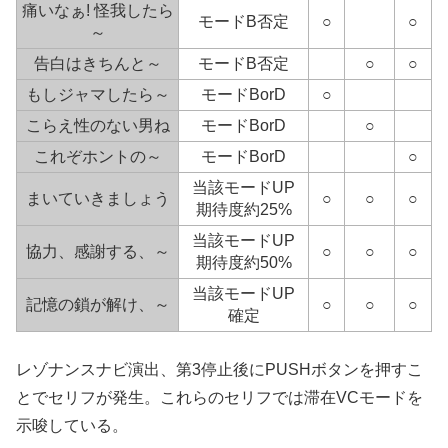
痛いなぁ! 怪我したら
モードB否定
○
○
～
告白はきちんと～
モードB否定
○
○
もしジャマしたら～
モードBorD
○
こらえ性のない男ね
モードBorD
○
これぞホントの～
モードBorD
○
当該モードUP
まいていきましょう
○
○
○
期待度約25%
当該モードUP
協力、感謝する、～
○
○
○
期待度約50%
当該モードUP
記憶の鎖が解け、～
○
○
○
確定
レゾナンスナビ演出、第3停止後にPUSHボタンを押すこ
とでセリフが発生。これらのセリフでは滞在VCモードを
示唆している。