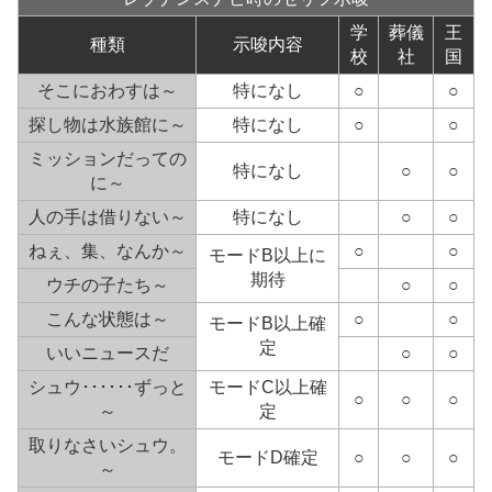
学
葬儀
王
種類
示唆内容
校
社
国
そこにおわすは～
特になし
○
○
探し物は水族館に～
特になし
○
○
ミッションだっての
特になし
○
○
に～
人の手は借りない～
特になし
○
○
ねぇ、集、なんか～
○
○
モードB以上に
期待
ウチの子たち～
○
○
こんな状態は～
○
○
モードB以上確
定
いいニュースだ
○
○
シュウ･･････ずっと
モードC以上確
○
○
○
～
定
取りなさいシュウ。
モードD確定
○
○
○
～