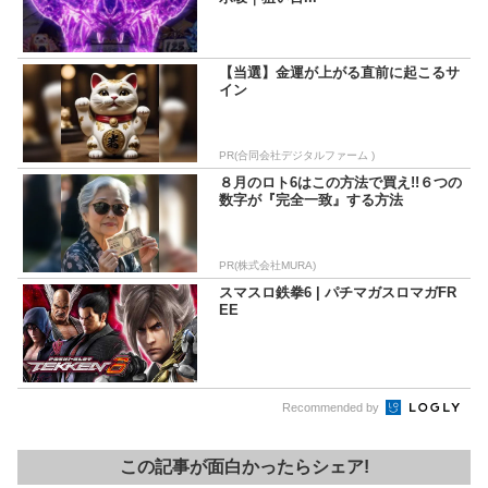
【当選】金運が上がる直前に起こるサ
イン
PR(合同会社デジタルファーム )
８月のロト6はこの方法で買え!!６つの
数字が『完全一致』する方法
PR(株式会社MURA)
スマスロ鉄拳6 | パチマガスロマガFR
EE
Recommended by
この記事が面白かったらシェア!