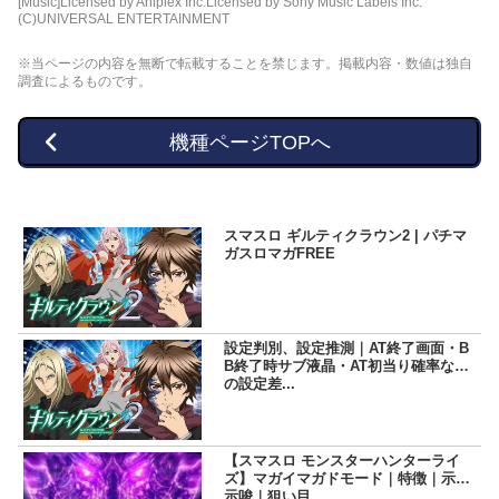
[Music]Licensed by Aniplex Inc.Licensed by Sony Music Labels Inc.
(C)UNIVERSAL ENTERTAINMENT
※当ページの内容を無断で転載することを禁じます。掲載内容・数値は独自
調査によるものです。
機種ページTOPへ
スマスロ ギルティクラウン2 | パチマ
ガスロマガFREE
設定判別、設定推測｜AT終了画面・B
B終了時サブ液晶・AT初当り確率など
の設定差...
【スマスロ モンスターハンターライ
ズ】マガイマガドモード｜特徴｜示唆
示唆｜狙い目...