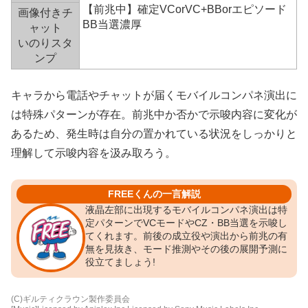
【前兆中】確定VCorVC+BBorエピソード
画像付きチ
BB当選濃厚
ャット
いのりスタ
ンプ
キャラから電話やチャットが届くモバイルコンパネ演出に
は特殊パターンが存在。前兆中か否かで示唆内容に変化が
あるため、発生時は自分の置かれている状況をしっかりと
理解して示唆内容を汲み取ろう。
FREEくんの一言解説
液晶左部に出現するモバイルコンパネ演出は特
定パターンでVCモードやCZ・BB当選を示唆し
てくれます。前後の成立役や演出から前兆の有
無を見抜き、モード推測やその後の展開予測に
役立てましょう!
(C)ギルティクラウン製作委員会