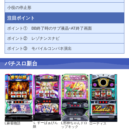
小役の停止形
注目ポイント
ポイント① BB終了時のサブ液晶・AT終了画面
ポイント② レゾナンスナビ
ポイント③ モバイルコンパネ演出
パチスロ新台
Ｌ すーぱぁびん
L邪神ちゃんドロ
L麻雀物語
ローティス
娘
ップキック