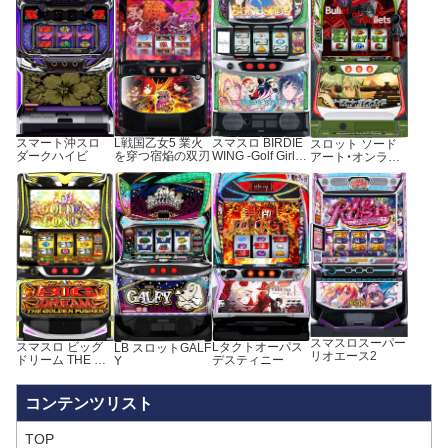
L戦国乙女5 業火
スマスロ BIRDIE
スマート沖スロ
スロット ソード
を穿つ宿焔の双刃
WING -Golf Girls’
ダークハイビ
アート・オンライ
Story-
ンⅡ
スマスロスーパー
スマスロ ビッグ
Lタクトオーパス
LB スロットGALF
リオエース2
ドリーム THE GO
デスティニー
Y
LDEN PUSHER
TOP