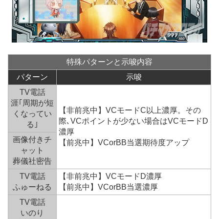
特殊パターンと示唆内容
パターン
示唆
TV電話
涯｢周期が短
【非前兆中】VCモードC以上濃厚。その
くなってい
際､VCポイントが少ない場合はVCモードD
る｣
濃厚
画像付きチ
【前兆中】VCorBB当選期待度アップ
ャット
葬儀社密告
TV電話
【非前兆中】VCモードD濃厚
ふゅーねる
【前兆中】VCorBB当選濃厚
TV電話
いのり