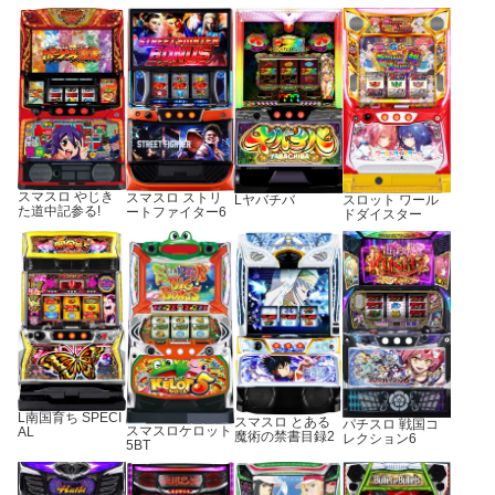
スマスロ やじき
スマスロ ストリ
Lヤバチバ
スロット ワール
た道中記参る!
ートファイター6
ドダイスター
L南国育ち SPECI
スマスロ とある
パチスロ 戦国コ
スマスロケロット
AL
魔術の禁書目録2
レクション6
5BT