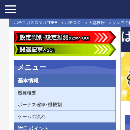
パチマガスロマガFREE
パチスロ
大都技研
クレアの
クレアの秘宝伝 ～はじま
メニュー
基本情報
機種概要
ボーナス確率・機械割
ゲームの流れ
注目ポイント