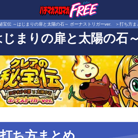
秘宝伝 ～はじまりの扉と太陽の石～ ボーナストリガーver.
打ち方ま
りの扉と太陽の石～ ボー
打ち方まとめ