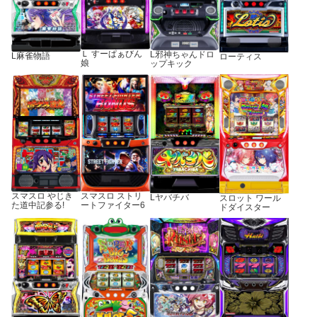
Ｌ すーぱぁびん
L邪神ちゃんドロ
L麻雀物語
ローティス
娘
ップキック
スマスロ やじき
スマスロ ストリ
Lヤバチバ
スロット ワール
た道中記参る!
ートファイター6
ドダイスター