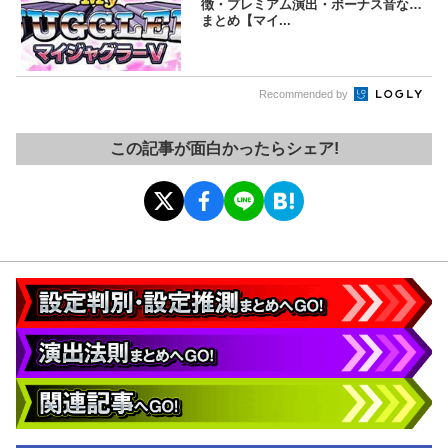
徴・プレミアム演出・ボーナス音など
まとめ【マイ...
Recommended by
この記事が面白かったらシェア!