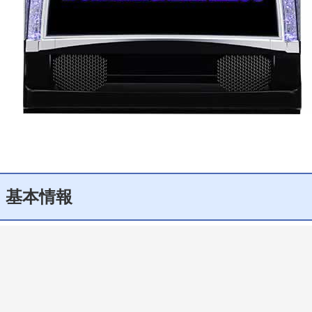
基本情報
機種概要
ボーナス確率・機械割