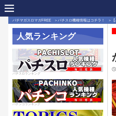
パチマガスロマガFREE
パチスロ機種情報はコチラ！
【
人気ランキング
パチスロランキング
パチンコランキング