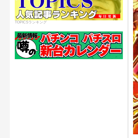
TOPICSランキング