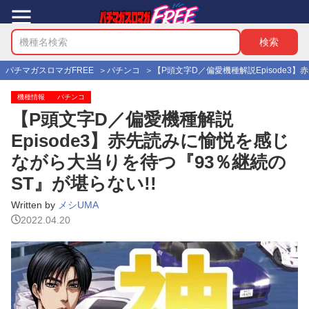
パチマガスロマガFREE
パチンコ
【P頭文字D／偏愛機種解説Episode3
機種情報
パチンコ
【P頭文字D／偏愛機種解説
Episode3】赤先読みに愉悦を感じ
ながら大当りを待つ『93％継続の
ST』が堪らない!!
Written by
メシUMA
2022.04.20