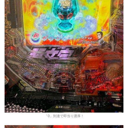
「0」到達で即当り濃厚！