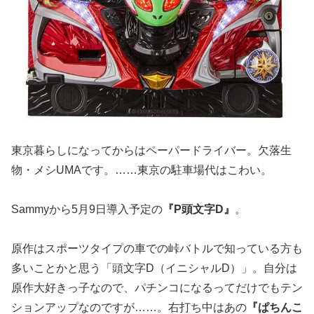
東京暮らしになってからはペーパードライバー。欠落生
物・メシUMAです。……東京の駐車場代はこわい。
Sammyから5月9日導入予定の
『P頭文字D』
。
原作はスポーツタイプの車での峠バトルで知っている方も
多いことかと思う「頭文字D（イニシャルD）」。自分は
原作大好きっ子なので、パチンコになるってだけでもテン
ションアップなのですが……。右打ち中はあの
『ぱちんこ