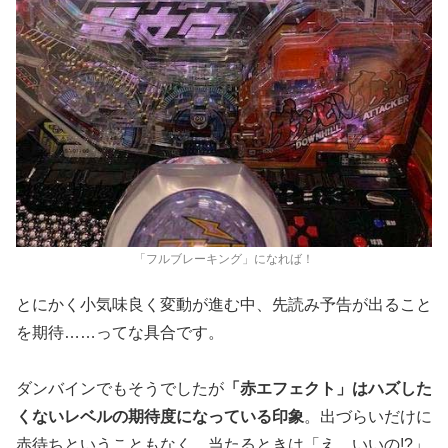
「フルブレーキング」になれば！
とにかく小気味良く変動が進む中、先読み予告が出ること
を期待……ってな具合です。
ダンバインでもそうでしたが
「赤エフェクト」はハズした
くないレベルの期待度になっている印象
。出づらいだけに
赤待ちということもなく、当たるときは「え、いいの!?」