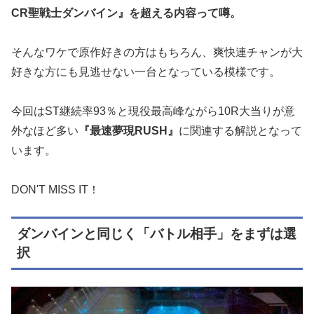
CR聖戦士ダンバイン』を超える内容って噂。
そんなワケで原作好きの方はもちろん、爽快連チャンが大
好きな方にも見逃せない一台となっている模様です。
今回はST継続率93％と現役最高峰ながら10R大当りが意
外なほど多い
『最速夢現RUSH』
に関連する解説となって
います。
DON'T MISS IT！
ダンバインと同じく「バトル相手」をまずは選
択