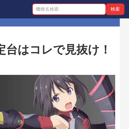
定台はコレで見抜け！