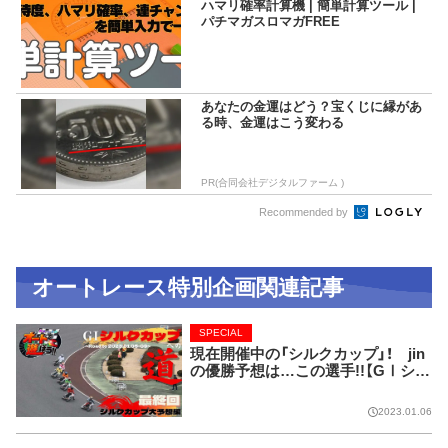
ハマリ確率計算機 | 簡単計算ツール |
パチマガスロマガFREE
あなたの金運はどう？宝くじに縁があ
る時、金運はこう変わる
PR(合同会社デジタルファーム )
Recommended by
オートレース特別企画関連記事
SPECIAL
現在開催中の「シルクカップ」！ jin
の優勝予想は…この選手!!【GⅠシル
クカップへの道】
2023.01.06