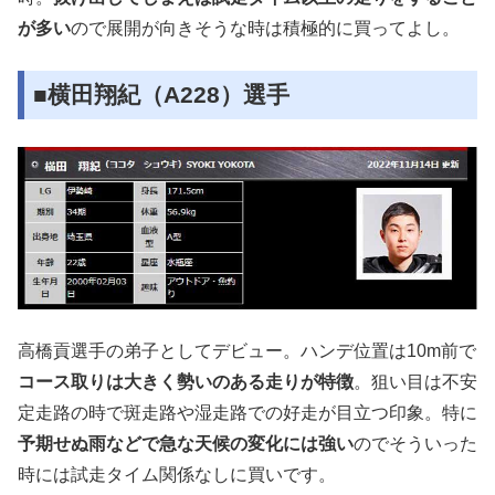
が多い
ので展開が向きそうな時は積極的に買ってよし。
■横田翔紀（A228）選手
高橋貢選手の弟子としてデビュー。ハンデ位置は10m前で
コース取りは大きく勢いのある走りが特徴
。狙い目は不安
定走路の時で斑走路や湿走路での好走が目立つ印象。特に
予期せぬ雨などで急な天候の変化には強い
のでそういった
時には試走タイム関係なしに買いです。