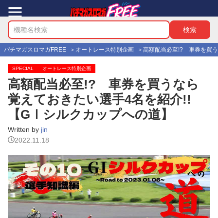
パチマガスロマガFREE
オートレース特別企画
高額配当必至!? 車券を買
SPECIAL
オートレース特別企画
高額配当必至!? 車券を買うなら
覚えておきたい選手4名を紹介!!
【GⅠシルクカップへの道】
Written by
jin
2022.11.18