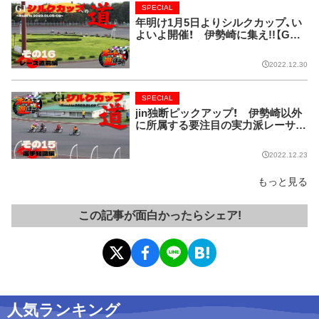
SPECIAL
年明け1月5日よりシルクカップ、い
よいよ開催！ 伊勢崎に集え!!【GⅠ
シルクカップへの道】
2022.12.30
SPECIAL
jin独断ピックアップ！ 伊勢崎以外
に所属する要注目の実力派レーサー
たちを紹介!!【GⅠシルクカップへの
道】
2022.12.23
もっと見る
この記事が面白かったらシェア!
人気ランキング