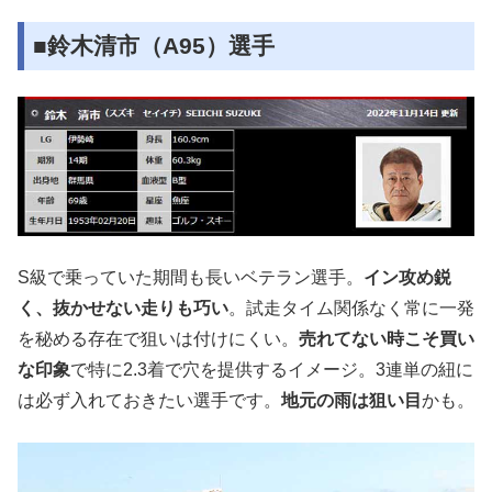
■鈴木清市（A95）選手
S級で乗っていた期間も長いベテラン選手。
イン攻め鋭
く、抜かせない走りも巧い
。試走タイム関係なく常に一発
を秘める存在で狙いは付けにくい。
売れてない時こそ買い
な印象
で特に2.3着で穴を提供するイメージ。3連単の紐に
は必ず入れておきたい選手です。
地元の雨は狙い目
かも。