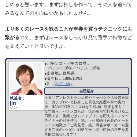
しめると思います。まずは推しを作って、その人を追って
みるなんてのも面白いかもしれません。
より多くのレースを観ることが車券を買うテクニックにも
繋がる
ので、まずはレースをしっかり見て選手の特徴など
を覚えていくと良いですよ。
●パチンコ・パチスロ歴…
パチンコ18年／パチスロ18年
●出身地…
群馬県
●誕生日…
1989/10/01
●X…
@321_sky
イタリアンレストラン店長やキャバクラ店経営を経
て、ガチプロへと転身した異色の経歴を持つ実力
jin
派。SANKYO系スマスロを主戦場に荒波を乗りこ
ジン
なす傍ら、パチンコも超一流の腕前で打ち分ける二
刀流です。番組ではムチャブリにも応えるエンター
テイナーの顔を持ち、地元・伊勢崎仕込みのオート
レース知識は「ご意見番」級。麻雀やポーカーも愛
する二児のパパが、戦略的かつ熱い勝負の世界を多
角的に発信します！