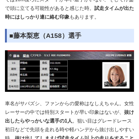
で頭に立てる可能性があると感じた時。
試走タイムが出た
時にはしっかり連に絡む印象
もあります。
■藤本梨恵（A158）選手
車名がサバズシ、ファンからの愛称はなしえちゃん。女性
レーサーの中では特別スタートが早い印象はないが、
抜け
出したらやっかいな選手の1人
。狙い目はグレードレース
初日などで先頭を走れる時や軽ハンデから抜け出しやすい
時。
抜け出してしまえば試走タイム以上の走りをすること