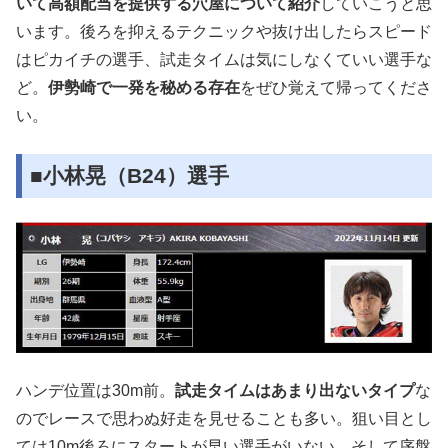
いて高額配当を提供する穴屋について紹介
していこうと思
います。後ろを抑えるテクニックや抜け出したらスピード
はピカイチの選手、試走タイムは気にしなくていい選手な
ど。
伊勢崎で一発を秘める存在
をぜひ覚えて帰ってくださ
い。
■小林晃（B24）選手
ハンデ位置は30m前。
試走タイムはあまり出ないタイプ
な
のでレースで思わぬ好走を見せることも多い。狙い目とし
ては10m後ろにスタートが早い選手がいない、そして序盤