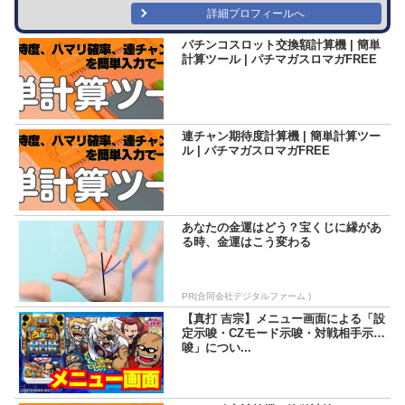
詳細プロフィールへ
パチンコスロット交換額計算機 | 簡単
計算ツール | パチマガスロマガFREE
連チャン期待度計算機 | 簡単計算ツー
ル | パチマガスロマガFREE
あなたの金運はどう？宝くじに縁があ
る時、金運はこう変わる
PR(合同会社デジタルファーム )
【真打 吉宗】メニュー画面による「設
定示唆・CZモード示唆・対戦相手示
唆」につい...