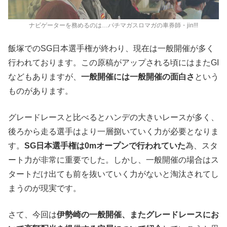
ナビゲーターを務めるのは…パチマガスロマガの車券師・jin!!!
飯塚でのSG日本選手権が終わり、現在は一般開催が多く
行われております。この原稿がアップされる頃にはまたGI
などもありますが、
一般開催には一般開催の面白さ
という
ものがあります。
グレードレースと比べるとハンデの大きいレースが多く、
後ろから走る選手はより一層捌いていく力が必要となりま
す。
SG日本選手権は0mオープンで行われていた
為、スタ
ート力が非常に重要でした。しかし、一般開催の場合はス
タートだけ出ても前を抜いていく力がないと淘汰されてし
まうのが現実です。
さて、今回は
伊勢崎の一般開催、またグレードレースにお