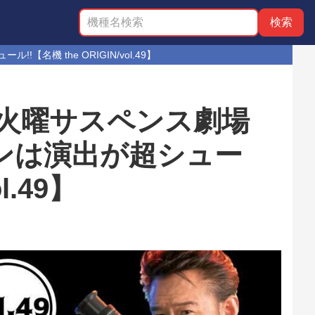
機 the ORIGIN/vol.49】
A火曜サスペンス劇場
ンは演出が超シュー
l.49】