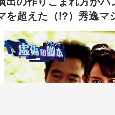
演出の作りこまれ方がハ
マを超えた（!?）秀逸マシ