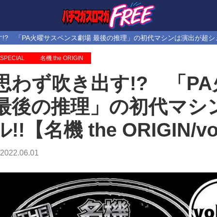
? 「PA火曜サスペンス劇場 最後の推理」の初代マシンは演出が超シュール!!【名
SPECIAL
名機 the ORIGIN
思わず吹き出す!? 「P
最後の推理」の初代マシ
ル!!【名機 the ORIGIN/vo
2022.06.01