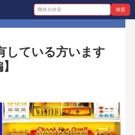
有している方います
編】