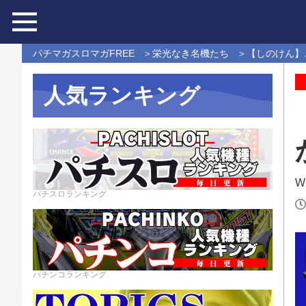
パチマガスロマガFREE
栄光なき名機たち
【しのけん】
人気ランキング
Wr
パチスロランキング
パチンコランキング