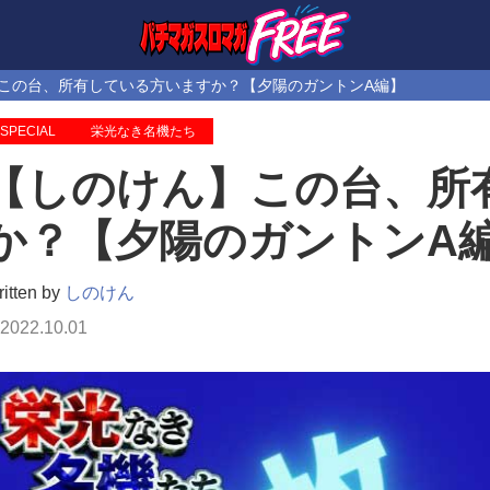
この台、所有している方いますか？【夕陽のガントンA編】
SPECIAL
栄光なき名機たち
【しのけん】この台、所
か？【夕陽のガントンA
itten by
しのけん
2022.10.01