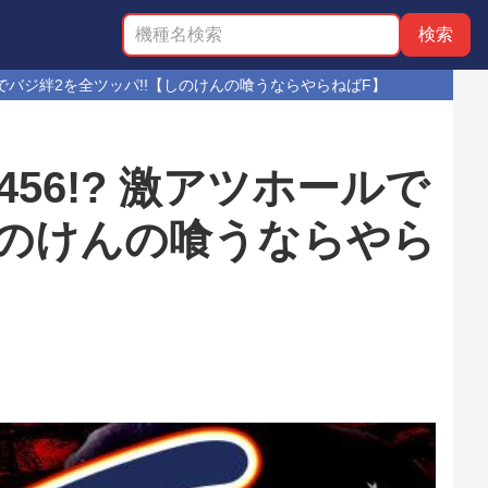
ールでバジ絆2を全ツッパ!!【しのけんの喰うならやらねばF】
56!? 激アツホールで
しのけんの喰うならやら