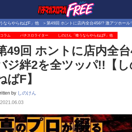
うならやらねばF」他
第49回 ホントに店内全台456!? 激アツホ
コラム
パチスロライター
しのけん「喰うならやらねばF」他
第49回 ホントに店内全台4
バジ絆2を全ツッパ!!【
ねばF】
itten by
しのけん
2021.06.03