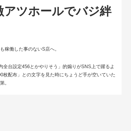
 激アツホールでバジ絆
も稼働した事のないS店へ。
全台設定456とかやりそう」的煽りがSNS上で躍るよ
00枚配布」との文字を見た時にちょうど手が空いていた
第。
しないでおこう」でして。失礼ながらそう思ってしまう
ですが、前述したように抽選で蹴られてしまったので足