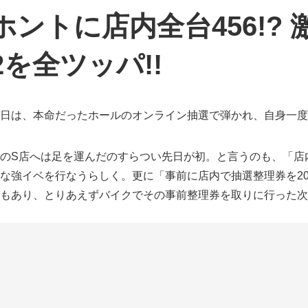
ホントに店内全台456!?
2を全ツッパ!!
日は、本命だったホールのオンライン抽選で弾かれ、自身一度
のS店へは足を運んだのすらつい先日が初。と言うのも、「店内
な強イベを行なうらしく。更に「事前に店内で抽選整理券を2
もあり、とりあえずバイクでその事前整理券を取りに行った次
、券を取りに行った際に店内を覗いた時の第一印象が、「期待
らい、店内の雰囲気がパッとしなかったんですよね。
から当日までは、傾向知ったるホールでの稼働を考えていたの