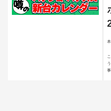
本
こ
う
事
で
く
だ