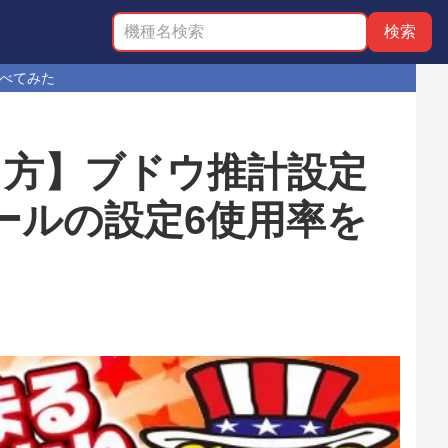
調べてみた
ち方】ブドウ推計設定
ールの設定6使用率を