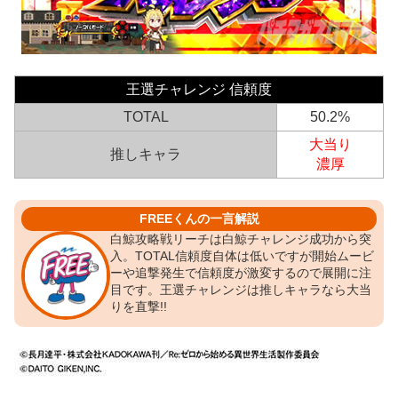
王選チャレンジ 信頼度
TOTAL
50.2%
大当り
推しキャラ
濃厚
FREEくんの一言解説
白鯨攻略戦リーチは白鯨チャレンジ成功から突
入。TOTAL信頼度自体は低いですが開始ムービ
ーや追撃発生で信頼度が激変するので展開に注
目です。王選チャレンジは推しキャラなら大当
りを直撃!!