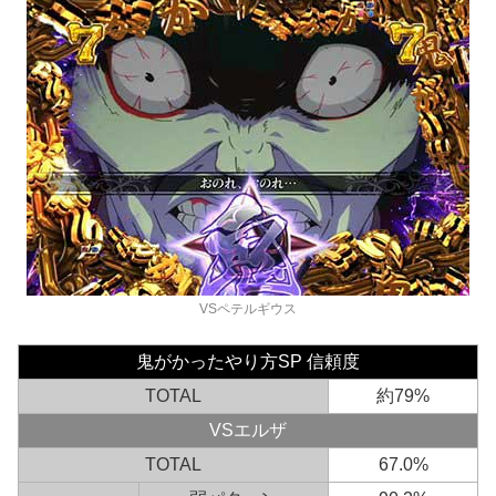
VSペテルギウス
鬼がかったやり方SP 信頼度
TOTAL
約79%
VSエルザ
TOTAL
67.0%