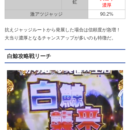
虹
濃厚
激アツジャッジ
90.2%
抗えジャッジルートから発展した場合は信頼度が急増！
大当り濃厚となるチャンスアップが多いのも特徴だ。
白鯨攻略戦リーチ