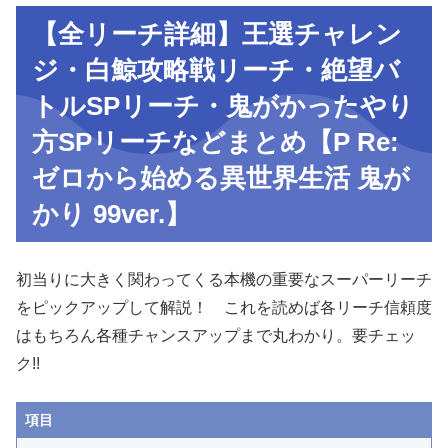
【全リーチ詳細】王選チャレン
ジ・白鯨攻略戦リーチ・絶望バ
トルSPリーチ・鬼がかったやり
方SPリーチなどまとめ【P Re:
ゼロから始める異世界生活 鬼が
かり 99ver.】
初当りに大きく関わってくる本機の重要なスーパーリーチ
をピックアップして解説！ これを読めば各リーチ信頼度
はもちろん各種チャンスアップまで丸わかり。要チェッ
ク!!
項目