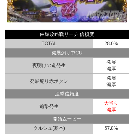
白鯨攻略戦リーチ 信頼度
TOTAL
28.0%
発展煽り中CU
発展
夜明けの道発生
濃厚
発展
発展煽り赤ボタン
濃厚
追撃信頼度
大当り
追撃発生
濃厚
開始ムービー
クルシュ(基本)
57.8%