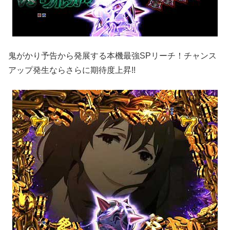
鬼がかり予告から発展する本機最強SPリーチ！チャンス
アップ発生ならさらに期待度上昇!!