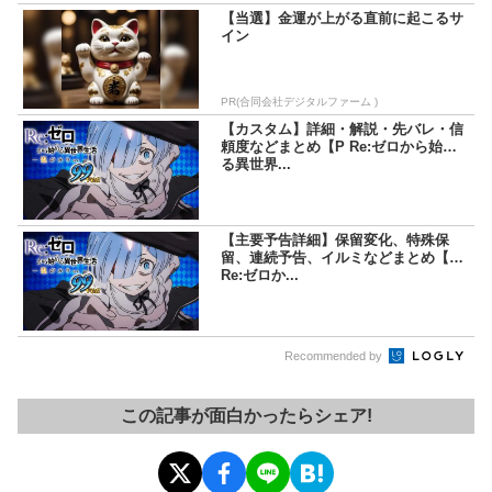
【当選】金運が上がる直前に起こるサ
イン
PR(合同会社デジタルファーム )
【カスタム】詳細・解説・先バレ・信
頼度などまとめ【P Re:ゼロから始め
る異世界...
【主要予告詳細】保留変化、特殊保
留、連続予告、イルミなどまとめ【P
Re:ゼロか...
Recommended by
この記事が面白かったらシェア!