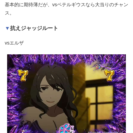
基本的に期待薄だが、vsペテルギウスなら大当りのチャン
ス。
抗えジャッジルート
vsエルザ