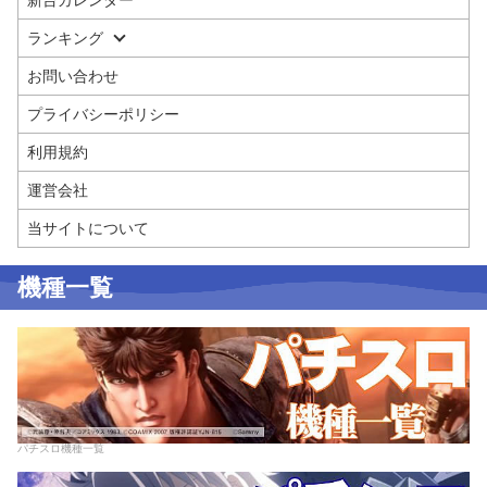
新台カレンダー
ランキング
お問い合わせ
プライバシーポリシー
利用規約
運営会社
当サイトについて
機種一覧
パチスロ機種一覧