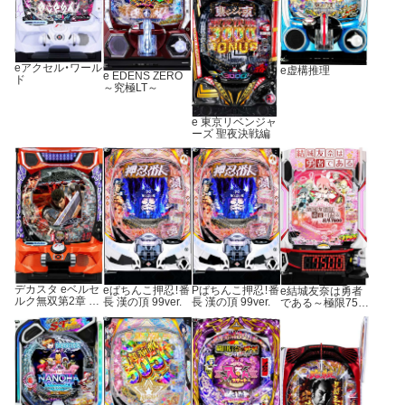
eアクセル・ワール
e虚構推理
e EDENS ZERO
ド
～究極LT～
e 東京リベンジャ
ーズ 聖夜決戦編
デカスタ eベルセ
eぱちんこ押忍！番
Pぱちんこ押忍！番
e結城友奈は勇者
ルク無双第2章 10
長 漢の頂 99ver.
長 漢の頂 99ver.
である～極限750
連撃Ver.
0～