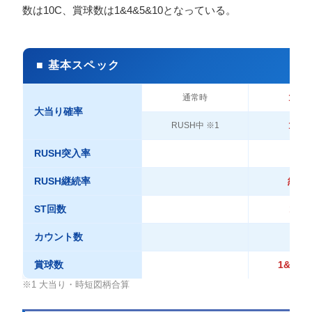
数は10C、賞球数は1&4&5&10となっている。
■ 基本スペック
1/99.
通常時
大当り確率
1/79.
RUSH中
※1
RUSH突入率
50%
RUSH継続率
約73
ST回数
104
カウント数
10C
賞球数
1&4&5
※1 大当り・時短図柄合算