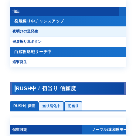
演出
発展煽り中チャンスアップ
夜明けの道発生
発展煽り赤ボタン
白鯨攻略戦リーチ中
追撃発生
RUSH中 / 初当り 信頼度
RUSH中保留
当り消化中
初当り
保留種別
ノーマル/違和感モード