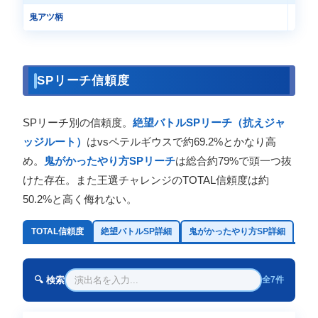
鬼アツ柄
SPリーチ信頼度
SPリーチ別の信頼度。
絶望バトルSPリーチ（抗えジャ
ッジルート）
はvsペテルギウスで約69.2%とかなり高
め。
鬼がかったやり方SPリーチ
は総合約79%で頭一つ抜
けた存在。また王選チャレンジのTOTAL信頼度は約
50.2%と高く侮れない。
TOTAL信頼度
絶望バトルSP詳細
鬼がかったやり方SP詳細
🔍 検索
全7件