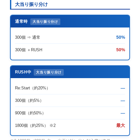
大当り振り分け
通常時
大当り振り分け
50%
300個 ⇒ 通常
50%
300個 ＋RUSH
RUSH中
大当り振り分け
―
Re:Start（約20%）
―
300個（約5%）
―
900個（約50%）
最大
1800個（約25%）
※2