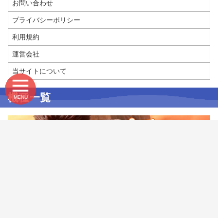
お問い合わせ
プライバシーポリシー
利用規約
運営会社
当サイトについて
機種一覧
MENU
パチスロ機種一覧