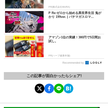
PR(株式会社MURA)
P Re:ゼロから始める異世界生活 鬼が
かり 199ver. | パチマガスロマ...
アマゾン1位の実績！380円で5日間お
試し。
PR(ハーブ健康本舗)
Recommended by
この記事が面白かったらシェア!