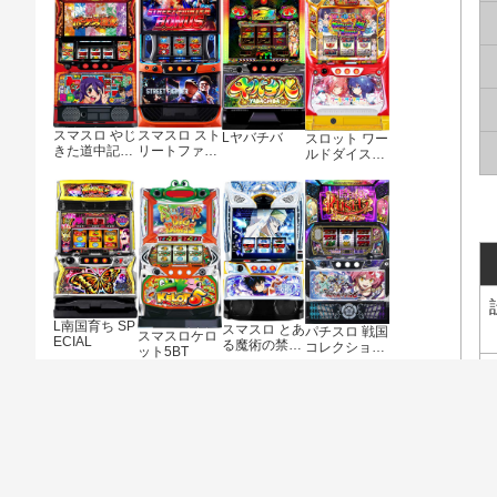
スマスロ やじ
スマスロ スト
Lヤバチバ
スロット ワー
きた道中記参
リートファイ
ルドダイスタ
る!
ター6
ー
L南国育ち SP
スマスロ とあ
パチスロ 戦国
スマスロケロ
ECIAL
る魔術の禁書
コレクション
ット5BT
目録2
6