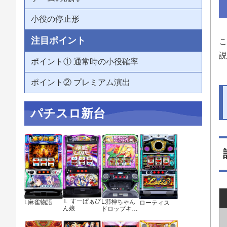
小役の停止形
注目ポイント
こ
説
ポイント① 通常時の小役確率
ポイント② プレミアム演出
パチスロ新台
Ｌ すーぱぁび
L邪神ちゃん
L麻雀物語
ローティス
ん娘
ドロップキッ
ク