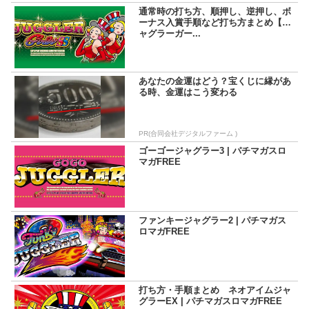
通常時の打ち方、順押し、逆押し、ボ
ーナス入賞手順など打ち方まとめ【ジ
ャグラーガー...
あなたの金運はどう？宝くじに縁があ
る時、金運はこう変わる
PR(合同会社デジタルファーム )
ゴーゴージャグラー3 | パチマガスロ
マガFREE
ファンキージャグラー2 | パチマガス
ロマガFREE
打ち方・手順まとめ ネオアイムジャ
グラーEX | パチマガスロマガFREE