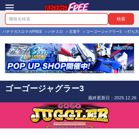
パチマガスロマガFREE
パチスロ
北電子
ゴーゴージャグラー3
打ち方
ゴーゴージャグラー3
最終更新日：
2025.12.26