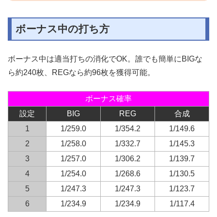
ボーナス中の打ち方
ボーナス中は適当打ちの消化でOK。誰でも簡単にBIGな
ら約240枚、REGなら約96枚を獲得可能。
ボーナス確率
設定
BIG
REG
合成
1
1/259.0
1/354.2
1/149.6
2
1/258.0
1/332.7
1/145.3
3
1/257.0
1/306.2
1/139.7
4
1/254.0
1/268.6
1/130.5
5
1/247.3
1/247.3
1/123.7
6
1/234.9
1/234.9
1/117.4