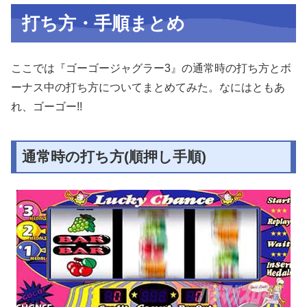
打ち方・手順まとめ
ここでは『ゴーゴージャグラー3』の通常時の打ち方とボ
ーナス中の打ち方についてまとめてみた。なにはともあ
れ、ゴーゴー!!
通常時の打ち方(順押し手順)