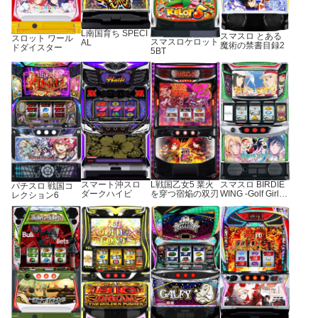
L南国育ち SPECI
スマスロ とある
スロット ワール
スマスロケロット
AL
魔術の禁書目録2
ドダイスター
5BT
L戦国乙女5 業火
スマスロ BIRDIE
スマート沖スロ
パチスロ 戦国コ
を穿つ宿焔の双刃
WING -Golf Girls’
ダークハイビ
レクション6
Story-