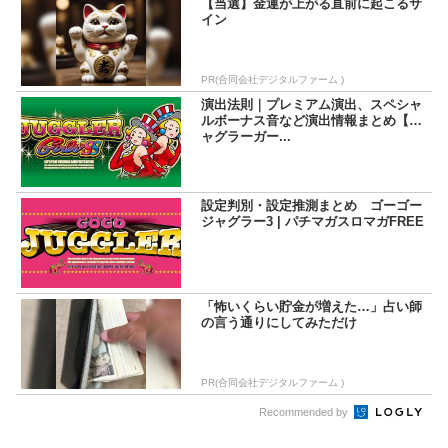
【当選】金運が上がる直前に起こるサ
イン
PR(合同会社デジタルファーム )
演出法則｜プレミアム演出、スペシャ
ルボーナス音など演出情報まとめ【ジ
ャグラーガー...
設定判別・設定推測まとめ ゴーゴー
ジャグラー3 | パチマガスロマガFREE
「怖いくらい貯金が増えた…」占い師
の言う通りにしてみただけ
PR(合同会社デジタルファーム )
Recommended by