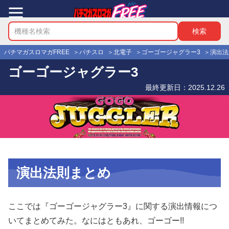
パチマガスロマガFREE
パチスロ
北電子
ゴーゴージャグラー3
演出法
ゴーゴージャグラー3
最終更新日：
2025.12.26
演出法則まとめ
ここでは『ゴーゴージャグラー3』に関する演出情報につ
いてまとめてみた。なにはともあれ、ゴーゴー!!