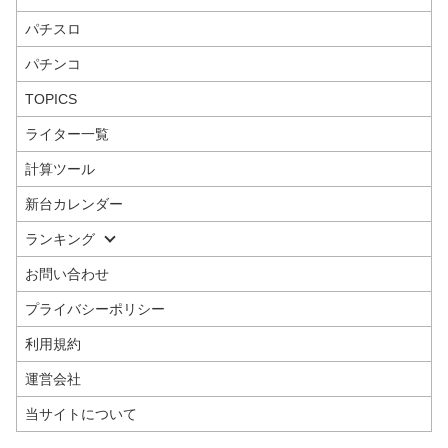
パチスロ
パチンコ
TOPICS
ライター一覧
計算ツール
新台カレンダー
ランキング
お問い合わせ
プライバシーポリシー
利用規約
運営会社
当サイトについて