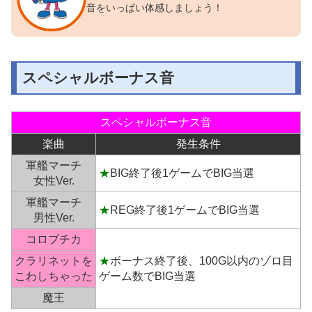
音をいっぱい体感しましょう！
スペシャルボーナス音
スペシャルボーナス音
楽曲
発生条件
軍艦マーチ
★
BIG終了後1ゲームでBIG当選
女性Ver.
軍艦マーチ
★
REG終了後1ゲームでBIG当選
男性Ver.
コロブチカ
クラリネットを
★
ボーナス終了後、100G以内のゾロ目
こわしちゃった
ゲーム数でBIG当選
魔王