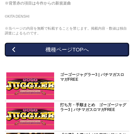
※背景赤の項目は今作からの新規楽曲
©KITA DENSHI
※当ページの内容を無断で転載することを禁じます。掲載内容・数値は独自
調査によるものです。
機種ページTOPへ
ゴーゴージャグラー3 | パチマガスロ
マガFREE
打ち方・手順まとめ ゴーゴージャグ
ラー3 | パチマガスロマガFREE