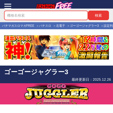
パチマガスロマガFREE
パチスロ
北電子
ゴーゴージャグラー3
設定判
ゴーゴージャグラー3
最終更新日：
2025.12.26