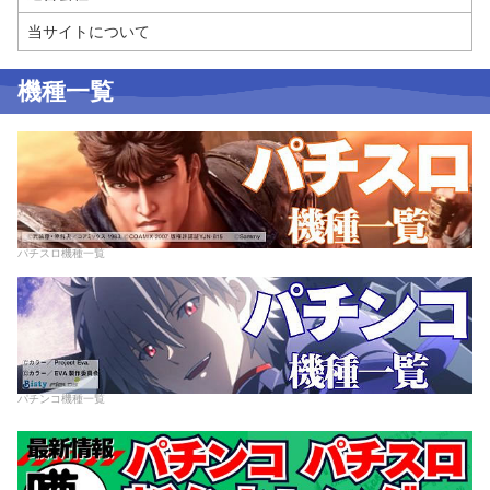
当サイトについて
機種一覧
パチスロ機種一覧
パチンコ機種一覧