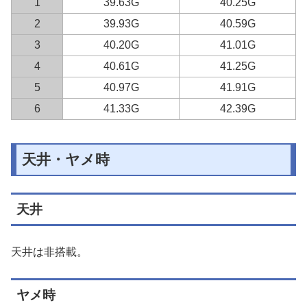
1
39.63G
40.25G
2
39.93G
40.59G
3
40.20G
41.01G
4
40.61G
41.25G
5
40.97G
41.91G
6
41.33G
42.39G
天井・ヤメ時
天井
天井は非搭載。
ヤメ時