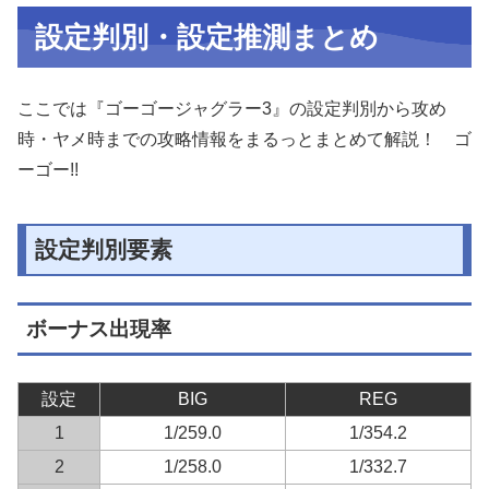
設定判別・設定推測まとめ
ここでは『ゴーゴージャグラー3』の設定判別から攻め
時・ヤメ時までの攻略情報をまるっとまとめて解説！ ゴ
ーゴー!!
設定判別要素
ボーナス出現率
設定
BIG
REG
1
1/259.0
1/354.2
2
1/258.0
1/332.7