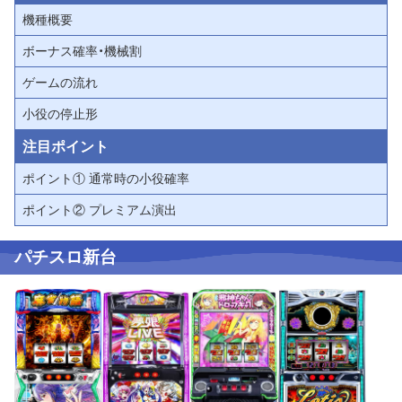
機種概要
ボーナス確率・機械割
ゲームの流れ
小役の停止形
注目ポイント
ポイント① 通常時の小役確率
ポイント② プレミアム演出
パチスロ新台