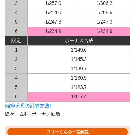
3
1/257.0
1/306.2
4
1/254.0
1/268.6
5
1/247.3
1/247.3
6
1/234.9
1/234.9
設定
ボーナス合成
1
1/149.6
2
1/145.3
3
1/139.7
4
1/130.5
5
1/123.7
6
1/117.4
[確率分母の計算方法]
総ゲーム数÷ボーナス回数
フリーくんの一言解説