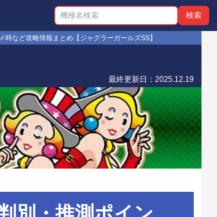
メ時など攻略情報まとめ【ジャグラーガールズSS】
最終更新日：
2025.12.19
判別・推測ポイン