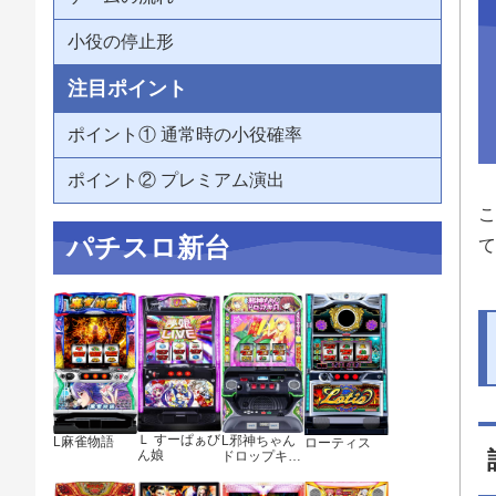
小役の停止形
注目ポイント
ポイント① 通常時の小役確率
ポイント② プレミアム演出
こ
パチスロ新台
て
Ｌ すーぱぁび
L邪神ちゃん
L麻雀物語
ローティス
ん娘
ドロップキッ
ク