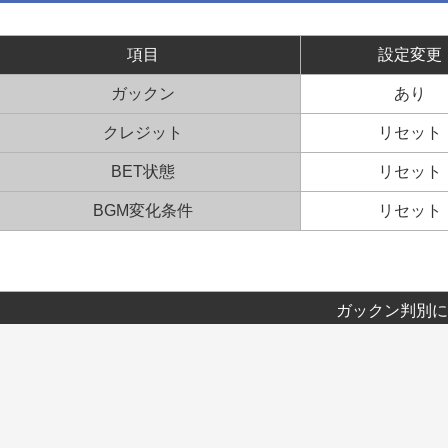
項目
設定変更
ガックン
あり
クレジット
リセット
BET状態
リセット
BGM変化条件
リセット
ガックン判別に
設定変更後
(同一設定への打ち変えも含む)
の1G目にリールが少
「ガックン」と呼ぶ。
ガックンの程度には個体差あり。設定変更していても、ガック