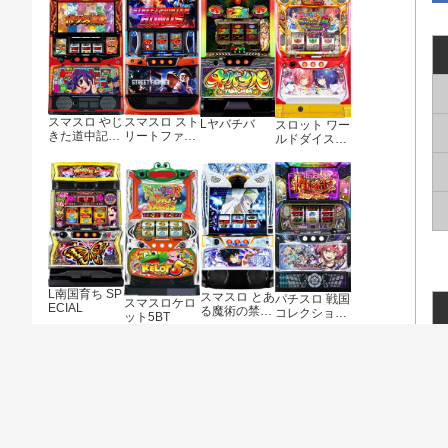
スマスロ やじ
スマスロ スト
Lヤバチバ
スロット ワー
きた道中記参
リートファイ
ルドダイスタ
る!
ター6
ー
L南国育ち SP
スマスロ とあ
パチスロ 戦国
スマスロケロ
ECIAL
る魔術の禁書
コレクション
ット5BT
目録2
6