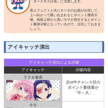
「ダークネス計画」に当選します。
黒エフェクトと共にキツネのお面が出現して、
上へ向かって吸い込まれるとポイント獲得示
唆。画面上部から黒いモヤが発生するとポイン
ト蓄積示唆となっているので、注目しておきま
しょう。
アイキャッチ演出
アイキャッチ演出による示唆
アイキャッチ
示唆内容
ララ＆春奈
左or中チャンス目の
ポイント蓄積量が
「中～大」
モモ