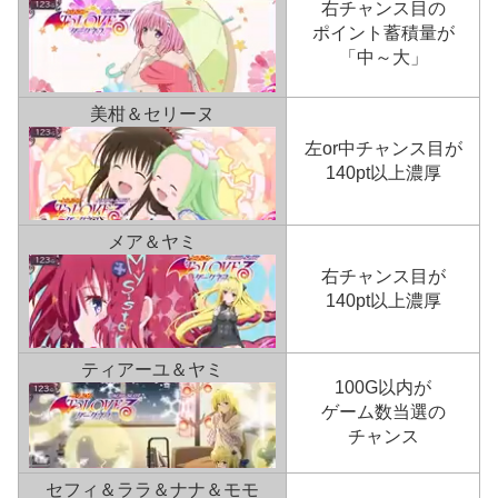
右チャンス目の
ポイント蓄積量が
「中～大」
美柑＆セリーヌ
左or中チャンス目が
140pt以上濃厚
メア＆ヤミ
右チャンス目が
140pt以上濃厚
ティアーユ＆ヤミ
100G以内が
ゲーム数当選の
チャンス
セフィ＆ララ＆ナナ＆モモ