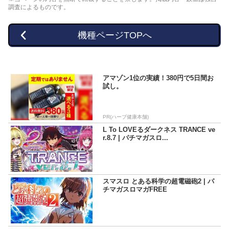
調査によるものです。
機種ページTOPへ
アマゾン1位の実績！380円で5日間お
試し。
PR(ハーブ健康本舗)
L To LOVEるダークネス TRANCE ve
r.8.7 | パチマガスロ...
スマスロ とある科学の超電磁砲2 | パ
チマガスロマガFREE