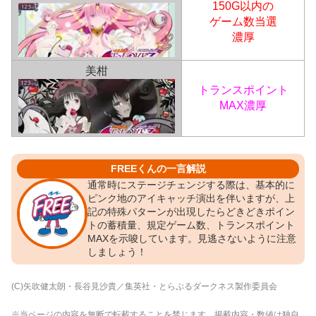
150G以内の
ゲーム数当選
濃厚
美柑
トランスポイント
MAX濃厚
FREEくんの一言解説
通常時にステージチェンジする際は、基本的に
ピンク地のアイキャッチ演出を伴いますが、上
記の特殊パターンが出現したらどきどきポイン
トの蓄積量、規定ゲーム数、トランスポイント
MAXを示唆しています。見逃さないように注意
しましょう！
(C)矢吹健太朗・長谷見沙貴／集英社・とらぶるダークネス製作委員会
※当ページの内容を無断で転載することを禁じます。掲載内容・数値は独自