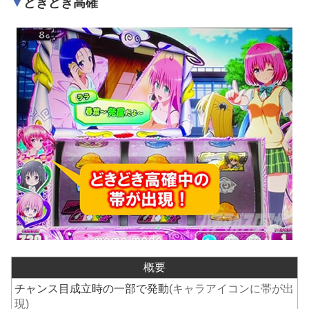
どきどき高確
概要
チャンス目成立時の一部で発動
(キャラアイコンに帯が出
現)