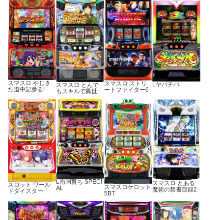
スマスロ やじき
スマスロ ストリ
Lヤバチバ
スマスロ とんで
た道中記参る!
ートファイター6
もスキルで異世界
放浪メシ
L南国育ち SPECI
スマスロ とある
スロット ワール
スマスロケロット
AL
魔術の禁書目録2
ドダイスター
5BT