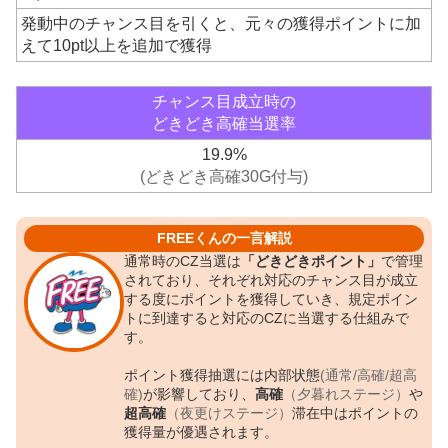
発動中のチャンス目を引くと、元々の獲得ポイントに加
えて10pt以上を追加で獲得
チャンス目成立時の
どきどき高確当選率
19.9%
(どきどき高確30G付与)
FREEくんの一言解説
通常時のCZ当選は
「どきどきポイント」
で管理
されており、それぞれ対応のチャンス目が成立
する度にポイントを獲得していき、規定ポイン
トに到達すると対応のCZに当選する仕組みで
す。
ポイント獲得抽選には内部状態
(通常/高確/超高
確)
が影響しており、
高確
（夕暮れステージ）
や
超高確
（夜更けステージ）
滞在中はポイントの
獲得量が優遇されます。