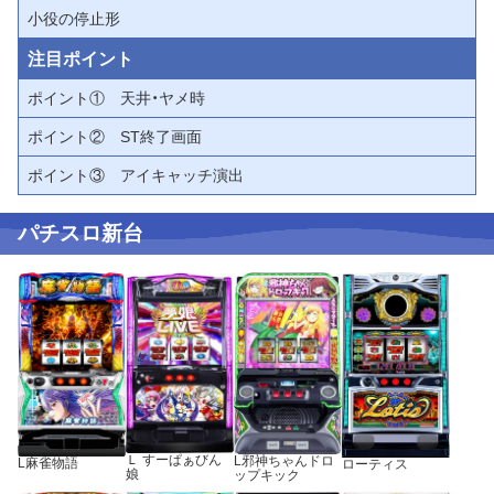
小役の停止形
注目ポイント
ポイント① 天井・ヤメ時
ポイント② ST終了画面
ポイント③ アイキャッチ演出
パチスロ新台
Ｌ すーぱぁびん
L邪神ちゃんドロ
L麻雀物語
ローティス
娘
ップキック