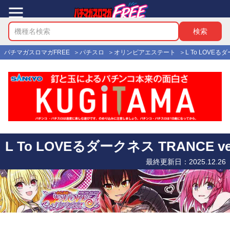
パチマガスロマガFREE
パチスロ
オリンピアエステート
L To LOVEるダ
Eるダークネス TRANCE ver.8.7
最終更新日：
2025.12.26