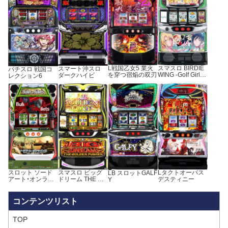
L戦国乙女5 業火
スマスロ BIRDIE
スマート沖スロ
パチスロ 戦国コ
を穿つ宿焔の双刃
WING -Golf Girls’
ダークハイビ
レクション6
Story-
スロット ソード
スマスロ ビッグ
Lタクトオーパス
LB スロットGALF
アート・オンライ
ドリーム THE GO
デスティニー
Y
ンⅡ
LDEN PUSHER
TOP