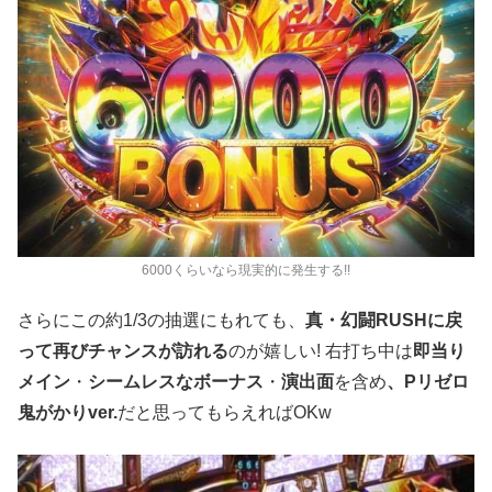
6000くらいなら現実的に発生する!!
さらにこの約1/3の抽選にもれても、
真・幻闘RUSHに戻
って再びチャンスが訪れる
のが嬉しい! 右打ち中は
即当り
メイン
・
シームレスなボーナス
・
演出面
を含め
、Pリゼロ
鬼がかりver.
だと思ってもらえればOKw