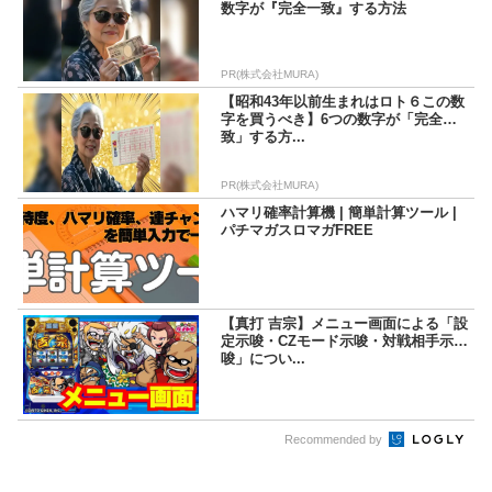
数字が『完全一致』する方法
PR(株式会社MURA)
【昭和43年以前生まれはロト６この数
字を買うべき】6つの数字が「完全一
致」する方...
PR(株式会社MURA)
ハマリ確率計算機 | 簡単計算ツール |
パチマガスロマガFREE
【真打 吉宗】メニュー画面による「設
定示唆・CZモード示唆・対戦相手示
唆」につい...
Recommended by