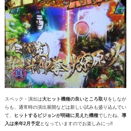
スペック・演出は
大ヒット機種の良いところ取り
をしなが
らも、通常時の演出展開などは新しい試みも盛り込んでい
て、
ヒットするビジョンが明確に見えた機種
でしたね。
導
入は来年2月予定
となっていますのでお楽しみにっ!!