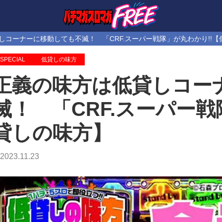
しコーナーに移動しても不滅！ 「CRF.スーパー戦隊」が丸わかり!!
SPECIAL
低貸しの味方
正義の味方は低貸しコー
滅！ 「CRF.スーパー戦
貸しの味方】
2023.11.23