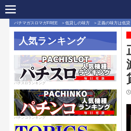
パチマガスロマガFREE
低貸しの味方
正義の味方は低貸
人気ランキング
パチスロランキング
パチンコランキング