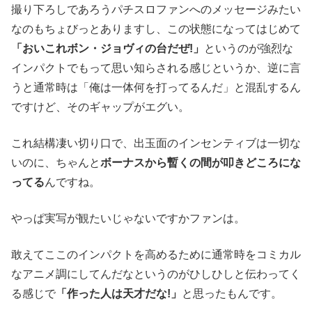
撮り下ろしであろうパチスロファンへのメッセージみたい
なのもちょびっとありますし、この状態になってはじめて
「おいこれボン・ジョヴィの台だぜ!」
というのが強烈な
インパクトでもって思い知らされる感じというか、逆に言
うと通常時は「俺は一体何を打ってるんだ」と混乱するん
ですけど、そのギャップがエグい。
これ結構凄い切り口で、出玉面のインセンティブは一切な
いのに、ちゃんと
ボーナスから暫くの間が叩きどころにな
ってる
んですね。
やっぱ実写が観たいじゃないですかファンは。
敢えてここのインパクトを高めるために通常時をコミカル
なアニメ調にしてんだなというのがひしひしと伝わってく
る感じで
「作った人は天才だな!」
と思ったもんです。