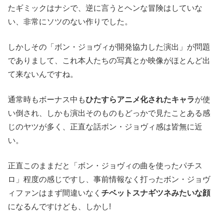
たギミックはナシで、逆に言うとヘンな冒険はしていな
い、非常にソツのない作りでした。
しかしその「ボン・ジョヴィが開発協力した演出」が問題
でありまして、これ本人たちの写真とか映像がほとんど出
て来ないんですね。
通常時もボーナス中も
ひたすらアニメ化されたキャラ
が使
い倒され、しかも演出そのものもどっかで見たことある感
じのヤツが多く、正直な話ボン・ジョヴィ感は皆無に近
い。
正直このままだと「ボン・ジョヴィの曲を使ったパチス
ロ」程度の感じですし、事前情報なく打ったボン・ジョヴ
ィファンはまず間違いなく
チベットスナギツネみたいな顔
になるんですけども、しかし!