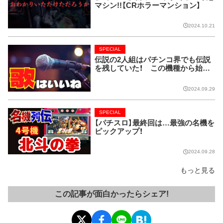
マシン!!【CRホラーマンション】
2024.10.21
SPECIAL
伝説の2人組はパチンコ界でも伝説
を残していた！ この機種から始ま
り今では当たり前に!!【CRピンクレ
ディー】
2024.09.29
SPECIAL
【パチスロ】最終回は…最強の名機を
ピックアップ！
2024.09.28
もっと見る
この記事が面白かったらシェア!