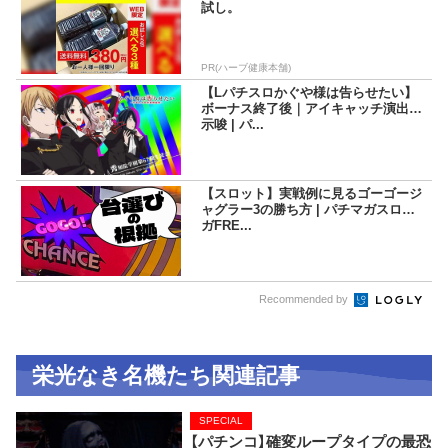
試し。
PR(ハーブ健康本舗)
【Lパチスロかぐや様は告らせたい】
ボーナス終了後｜アイキャッチ演出｜
示唆 | パ...
【スロット】実戦例に見るゴーゴージ
ャグラー3の勝ち方 | パチマガスロマ
ガFRE...
Recommended by
栄光なき名機たち関連記事
SPECIAL
【パチンコ】確変ループタイプの最恐