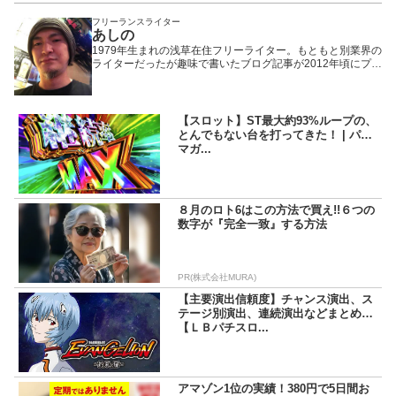
フリーランスライター
あしの
1979年生まれの浅草在住フリーライター。もともと別業界の
ライターだったが趣味で書いたブログ記事が2012年頃にプチ
ヒットしたことで題材をパチンコ・パチスロに固定。以来、
WEBや雑誌や業界誌など媒体を問わず様々なメディアで執筆
活動を行いながら現在に至る。「楽しんで打つ」ことをモッ
トーにしているため記事の内容もそっち方面が多め。
【スロット】ST最大約93%ループの、
とんでもない台を打ってきた！ | パチ
マガ...
８月のロト6はこの方法で買え!!６つの
数字が『完全一致』する方法
PR(株式会社MURA)
【主要演出信頼度】チャンス演出、ス
テージ別演出、連続演出などまとめ
【ＬＢパチスロ...
アマゾン1位の実績！380円で5日間お