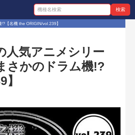
he ORIGIN/vol.239】
の人気アニメシリー
さかのドラム機!?
39】