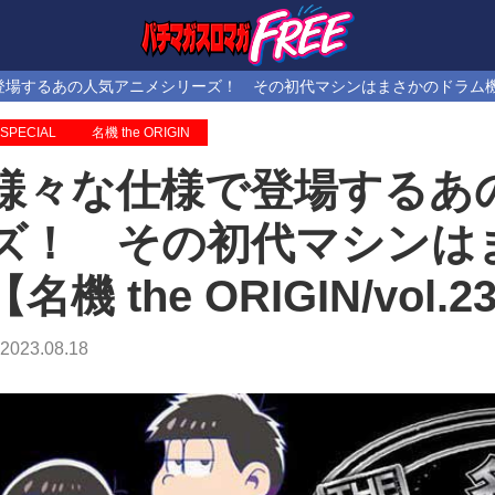
するあの人気アニメシリーズ！ その初代マシンはまさかのドラム機!?【名機 t
SPECIAL
名機 the ORIGIN
様々な仕様で登場するあ
ズ！ その初代マシンはま
【名機 the ORIGIN/vol.2
2023.08.18