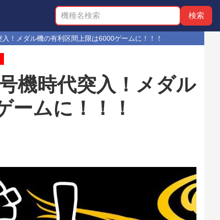
突入！メダル機の有利区間上限は6000ゲームに！！！
6号機時代突入！メダル
0ゲームに！！！