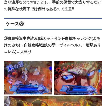
当り濃厚
なのです!! ただし、
手前の保留で大当りする
など
の
特殊な状況下では例外もある
ので注意!!
ケース③
③白鯨接近中先読み(緑カットイン)+白鯨チャレンジ(よあ
けのみち)→白鯨攻略戦(鉄の牙→ヴィルヘルム・追撃あり
→レム)→大当り