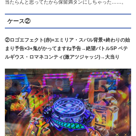
当たらんと思ってたから保留満タンにしちゃった……。
ケース②
②ロゴエフェクト(赤)+エミリア・スバル背景+終わりの始
まり予告×3+鬼がかってますね予告→絶望バトルSP ペテ
ルギウス・ロマネコンティ(激アツジャッジ)→大当り