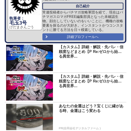
常連投稿者からパチマガ攻略軍団を経て、現在はパ
チマガスロマガFREE編集部員となった未確認生
物。顔出ししていないのをいいことに、機種の攻略
毛玉3号
要素を探るのが大好き。インスタントかつコンスタ
けだまさんごう
ントに勝てる方法を日々模索している。
詳細プロフィールへ
【カスタム】詳細・解説・先バレ・信
頼度などまとめ【P Re:ゼロから始め
る異世界...
【カスタム】詳細・解説・先バレ・信
頼度などまとめ【P Re:ゼロから始め
る異世界...
あなたの金運はどう？宝くじに縁があ
る時、金運はこう変わる
PR(合同会社デジタルファーム )