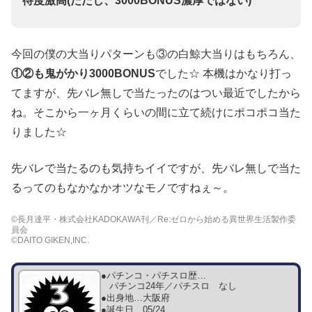
待度激高(ただし、3000BONUS濃厚ではない)
今回の僕の大当りパターンも③の白鯨大当りはもちろん、
①②も鬼がかり3000BONUS
でした☆ 本機はかなり打っ
てますが、先バレ無しで当たったのはつい最近でしたから
ね。そこから一ヶ月くらいの間に立て続けにポコポコ当た
りました☆
先バレで当たるのも気持ちイイですが、先バレ無しで当た
るってのもなかなかオツなモノですねぇ～。
©
長月達平・株式会社KADOKAWA刊／Re:ゼロから始める異世界生活製作委
員会
©
DAITO GIKEN,INC.
●パチンコ・パチスロ歴…
パチンコ24年／パチスロ なし
●出身地…
大阪府
●誕生日…
05/24