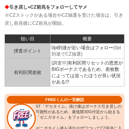
◆
引き戻し+CZ前兆をフォローしてヤメ
※CZストックがある場合やCZ抽選を受けた場合は、引き
戻し前兆後にCZ前兆が開始。
狙い目
概要
0pt到達が近い場合はフォロー
(0pt
捜査ポイント
到達でCZ抽選)
[調査中]
有利区間リセットの恩恵が
BIGボーナスであるため、差枚数
有利区間差枚
によっては追ったほうが良い状況
がある!?
FREEくんの一言解説
ST「デカタイム」抜け後はボーナス引き戻しの
可能性があるため、最低限30G付近から始まる
「ゼニガタイム」をフォローしましょう。
ゼニガタイム後も演出がザワついてCZ前兆に入