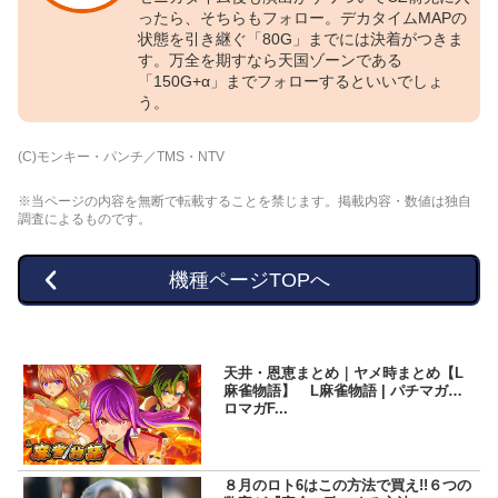
ったら、そちらもフォロー。デカタイムMAPの
状態を引き継ぐ「80G」までには決着がつきま
す。万全を期すなら天国ゾーンである
「150G+α」までフォローするといいでしょ
う。
(C)モンキー・パンチ／TMS・NTV
※当ページの内容を無断で転載することを禁じます。掲載内容・数値は独自
調査によるものです。
機種ページTOPへ
天井・恩恵まとめ｜ヤメ時まとめ【L
麻雀物語】 L麻雀物語 | パチマガス
ロマガF...
８月のロト6はこの方法で買え!!６つの