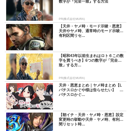
数字が『完全一致』する方法
PR(株式会社MURA)
【天井・ヤメ時・モード示唆・恩恵】
天井やヤメ時、通常時のモード示唆、
有利区間リセ...
【昭和43年以前生まれはロト６この数
字を買うべき】6つの数字が「完全一
致」する方...
PR(株式会社MURA)
天井・恩恵まとめ｜ヤメ時まとめ【L
パチスロかぐや様は告らせたい】 L
パチスロかぐ...
【朝イチ・天井・ヤメ時・恩恵】設定
変更時の挙動や天井・ヤメ時、有利区
間リセット時...