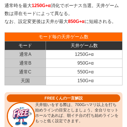
通常時を最大
1250G+α
消化でボーナス当選。天井ゲーム
数は滞在モードによって異なる。
なお、設定変更後は天井が最大
850G+α
に短縮される。
モード毎の天井ゲーム数
モード
天井ゲーム数
通常A
1250G+α
通常B
0
950G+α
通常C
0
550G+α
天国
0
150G+α
FREEくんの一言解説
天井狙いをする際は、700Gハマリ以上を打ち
始めラインの目安としましょう。全台リセット
ホールであれば、朝イチ台の打ち始めラインを
もっと低く設定できます。