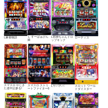
Ｌ すーぱぁびん
L邪神ちゃんドロ
L麻雀物語
ローティス
娘
ップキック
スマスロ やじき
スマスロ ストリ
Lヤバチバ
スロット ワール
た道中記参る!
ートファイター6
ドダイスター