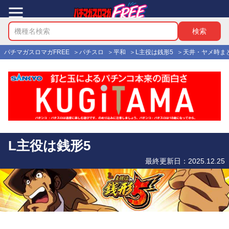
パチマガスロマガFREE
パチスロ
平和
L主役は銭形5
天井・ヤメ時ま
L主役は銭形5
最終更新日：
2025.12.25