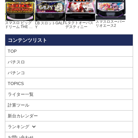
スマスロスーパー
スマスロ ビッグ
Lタクトオーパス
LB スロットGALF
リオエース2
ドリーム THE GO
デスティニー
Y
LDEN PUSHER
TOP
パチスロ
パチンコ
TOPICS
ライター一覧
計算ツール
新台カレンダー
ランキング
お問い合わせ