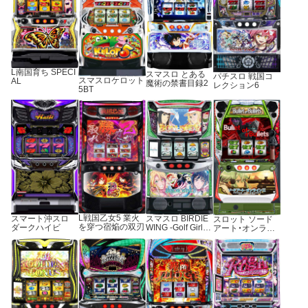
L南国育ち SPECI
スマスロ とある
パチスロ 戦国コ
スマスロケロット
AL
魔術の禁書目録2
レクション6
5BT
L戦国乙女5 業火
スマスロ BIRDIE
スマート沖スロ
スロット ソード
を穿つ宿焔の双刃
WING -Golf Girls’
ダークハイビ
アート・オンライ
Story-
ンⅡ