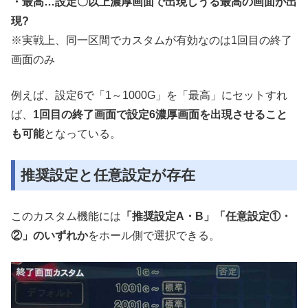
・最高…設定〇以上濃厚画面で出現しうる最高の画面が出
現?
※実戦上、同一区間でカスタムが有効なのは1回目の終了
画面のみ
例えば、設定6で「1～1000G」を「最高」にセットすれ
ば、
1回目の終了画面で設定6濃厚画面を出現させること
も可能
となっている。
推奨設定と任意設定が存在
このカスタム機能には
「推奨設定A・B」「任意設定①・
②」のいずれか
をホール側で選択できる。