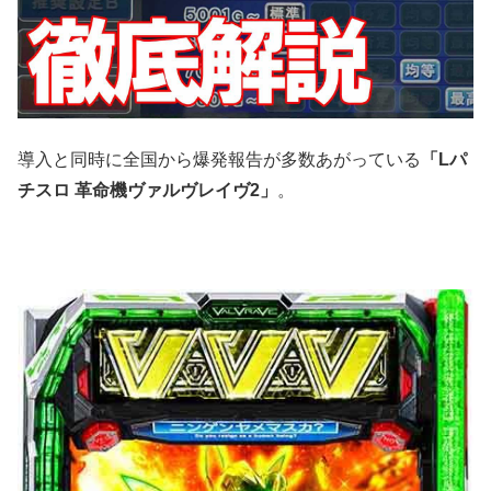
導入と同時に全国から爆発報告が多数あがっている
「Lパ
チスロ 革命機ヴァルヴレイヴ2」
。