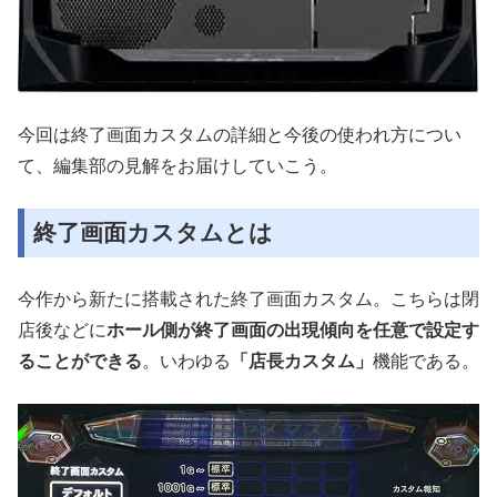
今回は終了画面カスタムの詳細と今後の使われ方につい
て、編集部の見解をお届けしていこう。
終了画面カスタムとは
今作から新たに搭載された終了画面カスタム。こちらは閉
店後などに
ホール側が終了画面の出現傾向を任意で設定す
ることができる
。いわゆる
「店長カスタム」
機能である。