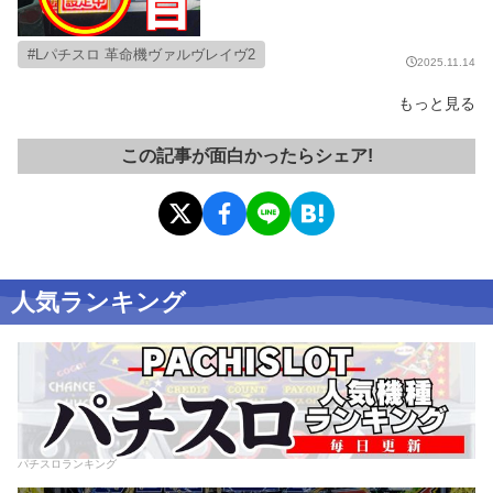
声も大公開！
Lパチスロ 革命機ヴァルヴレイヴ2
2025.11.14
もっと見る
この記事が面白かったらシェア!
人気ランキング
パチスロランキング