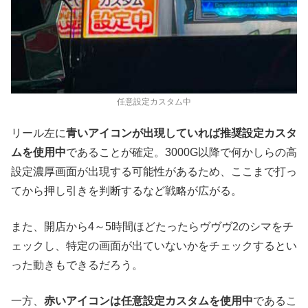
任意設定カスタム中
リール左に
青いアイコンが出現していれば推奨設定カスタ
ムを使用中
であることが確定。3000G以降で何かしらの高
設定濃厚画面が出現する可能性があるため、ここまで打っ
てから押し引きを判断するなど戦略が広がる。
また、開店から4～5時間ほどたったらヴヴヴ2のシマをチ
ェックし、特定の画面が出ていないかをチェックするとい
った動きもできるだろう。
一方、
赤いアイコンは任意設定カスタムを使用中
であるこ