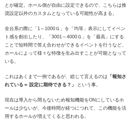
とが確定。ホール側が自由に設定できるので、こちらは推
奨設定以外のカスタムとなっている可能性が高まる。
全台系の際に「1～1000Ｇ」を「均等」表示にしてイベン
ト感を創出したり、「3001～4000Ｇ」を「最高」にする
ことで短時間で答え合わせができるイベントを行うなど、
ホールによって様々な特徴を生み出すことが可能となって
いる。
これはあくまで一例であるが、総じて言えるのは
「報知さ
れている＝ 設定に期待できる？」
という事。
現在は導入から間もないため報知機能をONにしているホ
ールは少ないが、今後時間が経つにつれて、この機能を活
用するホールが増えてくると思われる。