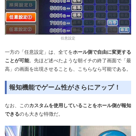
任意設定
一方の「任意設定」は、全てを
ホール側で自由に変更する
ことが可能
。先ほど述べたような朝イチの終了画面で「最
高」の画面を出現させることも、こちらなら可能である。
報知機能でゲーム性がさらにアップ！
なお、この
カスタムを使用していることをホール側が報知
できる
のも大きな特徴だ。