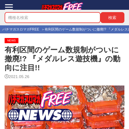
パチマガスロマガFREE
有利区間のゲーム数規制がついに撤廃!? 『メダルレス
NEWS
有利区間のゲーム数規制がついに
撤廃!? 『メダルレス遊技機』の動
向に注目!!
2021.05.26