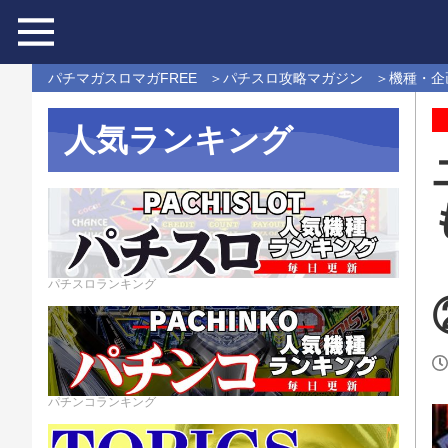
パチマガスロマガFREE
パチスロ攻略マガジン
機種・企
人気ランキング
パチスロランキング
パチンコランキング