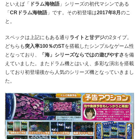
といえば「
ドラム海物語
」シリーズの初代マシンである
「
CRドラム海物語
」です。その初登場は
2017年8月
のこ
と。
スペックは上記にもある通り
ライトと甘デジ
の2タイプ。
どちらも
突入率100％のST
を搭載したシンプルなゲーム性
となっており、
「海」シリーズならではの遊びやすさ
を備
えていました。またドラム機とはいえ、多彩な演出を搭載
しており初登場後から人気のシリーズ機となっていきまし
た。