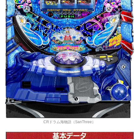
CRドラム海物語（SanThree）