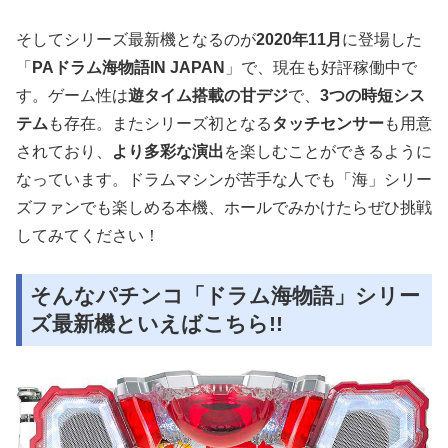
そしてシリーズ最新機となるのが
2020年11月
に登場した
「
PAドラム海物語IN JAPAN
」で、現在も好評稼働中で
す。ゲーム性は
遊タイム搭載の甘デジ
で、
3つの時短シス
テム
も存在。またシリーズ初となる
タッチセンサー
も用意
されており、
より多彩な演出
を楽しむことができるように
なっています。ドラムマシンが苦手な人でも「海」シリー
ズファンでも楽しめる本機、ホールでみかけたらぜひ挑戦
してみてください！
そんなパチンコ「ドラム海物語」シリー
ズ最新機といえばこちら!!