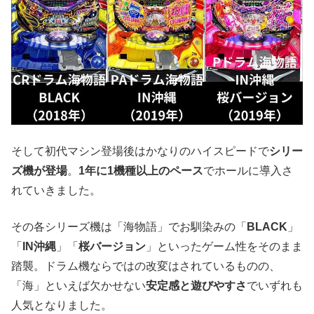
そして初代マシン登場後はかなりのハイスピードで
シリー
ズ機が登場
。
1年に1機種以上のペース
でホールに導入さ
れていきました。
その各シリーズ機は「海物語」でお馴染みの「
BLACK
」
「
IN沖縄
」「
桜バージョン
」といったゲーム性をそのまま
踏襲。ドラム機ならではの改変はされているものの、
「海」といえば欠かせない
安定感と遊びやすさ
でいずれも
人気となりました。