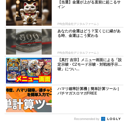
【当選】金運が上がる直前に起こるサ
イン
PR(合同会社デジタルファーム )
あなたの金運はどう？宝くじに縁があ
る時、金運はこう変わる
PR(合同会社デジタルファーム )
【真打 吉宗】メニュー画面による「設
定示唆・CZモード示唆・対戦相手示
唆」につい...
ハマリ確率計算機 | 簡単計算ツール |
パチマガスロマガFREE
Recommended by