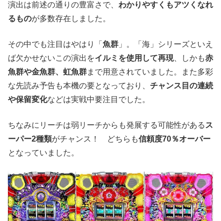
演出は前述の通りの豊富さで、
わかりやすくもアツくなれ
るもの
が多数存在しました。
その中でも注目はやはり「
魚群
」。「海」シリーズといえ
ば欠かせないこの演出を
イルミを使用して再現
、しかも
赤
魚群や金魚群、虹魚群
まで用意されていました。また多彩
な先読み予告も本機の要となっており、
チャンス目の連続
や保留変化
などは実戦中要注目でした。
ちなみにリーチは弱リーチからも発展する可能性がある
ス
ーパー2種類
がチャンス！ どちらも
信頼度70％オーバー
となっていました。