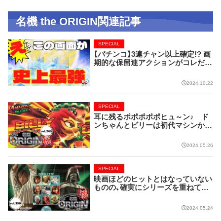
名機 the ORIGIN関連記事
SPECIAL
【パチンコ】3連チャン以上確定!? 画
期的な保留連アクションがコレだ!
【CRフィーバー花月】
2024.10.22
SPECIAL
耳に残るポポポポポヒュ～ン♪ ド
ンちゃんとビリーは初代マシンから
名コンビ!!【名機 the ORIGIN/vol.36
0】
2024.05.26
SPECIAL
映画ほどのヒットとはなっていない
ものの、確実にシリーズを重ねてい
る名作マシンはこちら！【名機 the O
RIGIN/vol.359】
2024.05.24