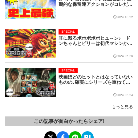
期的な保留連アクションがコレだ!
【CRフィーバー花月】
2024.10.22
SPECIAL
耳に残るポポポポポヒュ～ン♪ ド
ンちゃんとビリーは初代マシンから
名コンビ!!【名機 the ORIGIN/vol.36
0】
2024.05.26
SPECIAL
映画ほどのヒットとはなっていない
ものの、確実にシリーズを重ねてい
る名作マシンはこちら！【名機 the O
RIGIN/vol.359】
2024.05.24
もっと見る
この記事が面白かったらシェア!