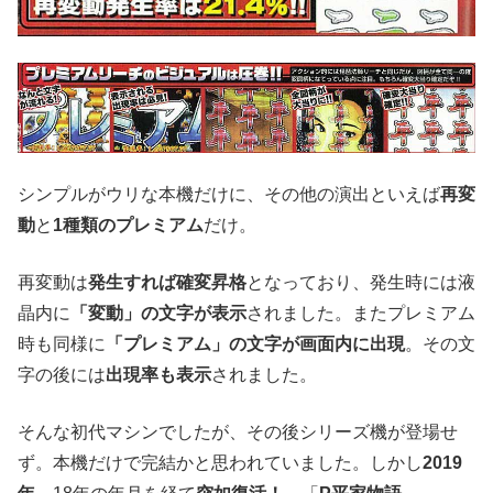
シンプルがウリな本機だけに、その他の演出といえば
再変
動
と
1種類のプレミアム
だけ。
再変動は
発生すれば確変昇格
となっており、発生時には液
晶内に
「変動」の文字が表示
されました。またプレミアム
時も同様に
「プレミアム」の文字が画面内に出現
。その文
字の後には
出現率も表示
されました。
そんな初代マシンでしたが、その後シリーズ機が登場せ
ず。本機だけで完結かと思われていました。しかし
2019