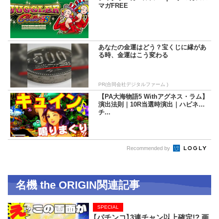
マガFREE
あなたの金運はどう？宝くじに縁があ
る時、金運はこう変わる
PR(合同会社デジタルファーム )
【PA大海物語5 Withアグネス・ラム】
演出法則｜10R当選時演出｜ハピネス
チ...
Recommended by
名機 the ORIGIN関連記事
SPECIAL
【パチンコ】3連チャン以上確定!? 画