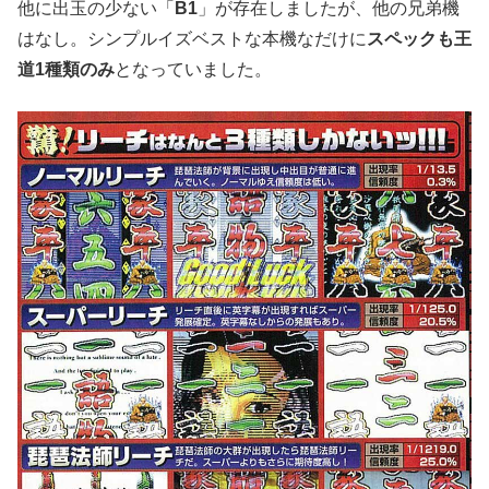
他に出玉の少ない「
B1
」が存在しましたが、他の兄弟機
はなし。シンプルイズベストな本機なだけに
スペックも王
道1種類のみ
となっていました。