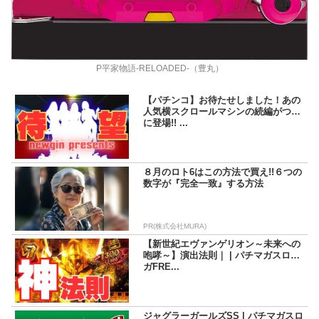
P平家物語‐RELOADED‐（豊丸）
【パチンコ】お待たせしました！あの
人気横スクロールマシンの続編がつい
に登場!! ...
８月のロト6はこの方法で買え!!６つの
数字が『完全一致』する方法
PR(株式会社MURA)
【新世紀エヴァンゲリオン～未来への
咆哮～】演出法則｜ | パチマガスロマ
ガFRE...
ジャグラーガールズSS | パチマガスロ