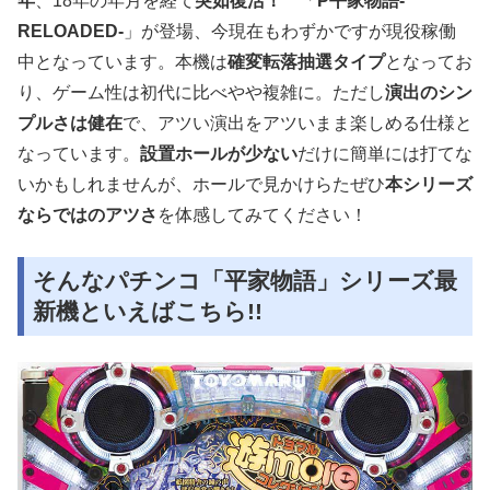
年
、18年の年月を経て
突如復活！
「
P平家物語‐
RELOADED‐
」が登場、今現在もわずかですが現役稼働
中となっています。本機は
確変転落抽選タイプ
となってお
り、ゲーム性は初代に比べやや複雑に。ただし
演出のシン
プルさは健在
で、アツい演出をアツいまま楽しめる仕様と
なっています。
設置ホールが少ない
だけに簡単には打てな
いかもしれませんが、ホールで見かけらたぜひ
本シリーズ
ならではのアツさ
を体感してみてください！
そんなパチンコ「平家物語」シリーズ最
新機といえばこちら!!