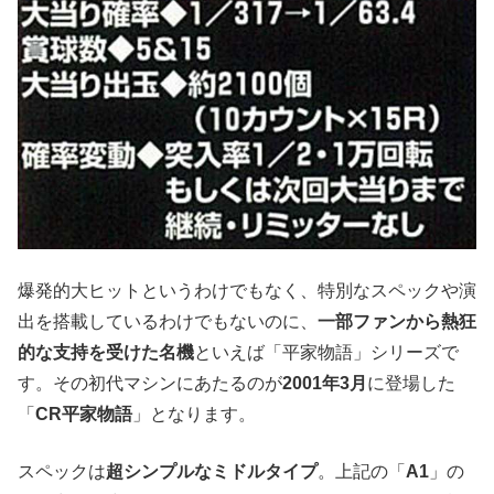
爆発的大ヒットというわけでもなく、特別なスペックや演
出を搭載しているわけでもないのに、
一部ファンから熱狂
的な支持を受けた名機
といえば「平家物語」シリーズで
す。その初代マシンにあたるのが
2001年3月
に登場した
「
CR平家物語
」となります。
スペックは
超シンプルなミドルタイプ
。上記の「
A1
」の