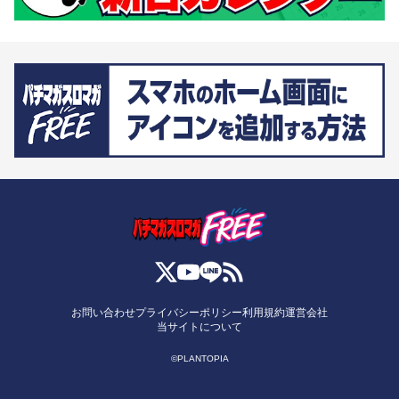
お問い合わせ
プライバシーポリシー
利用規約
運営会社
当サイトについて
©PLANTOPIA