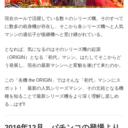
現在ホールで活躍している数々のシリーズ機。そのすべて
に数多の前身機が存在し、そこから各シリーズ機へと人気
マシンの遺伝子が後継機へと受け継がれている。
となれば、気になるのはそのシリーズ機の起源
（ORIGIN）となる「初代」マシン。はたしてそこからど
う発展し、現在の最新マシンへと変貌を遂げて来たのか。
この「名機 the ORIGIN」ではそんな「初代」マシンにス
ポット！ 最新の人気シリーズマシン、その元祖となる機
種を知ることで最新シリーズ機をより深く理解し楽しめ
る…はず!!
2016年12月、パチンコの登場より