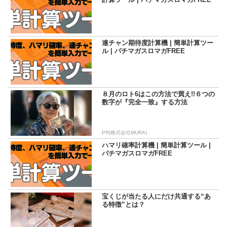
連チャン期待度計算機 | 簡単計算ツー
ル | パチマガスロマガFREE
８月のロト6はこの方法で買え!!６つの
数字が『完全一致』する方法
PR(株式会社MURA)
ハマリ確率計算機 | 簡単計算ツール |
パチマガスロマガFREE
宝くじが当たる人にだけ共通する“あ
る特徴”とは？