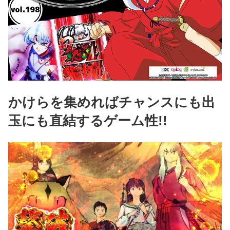
かけらを集めればチャンスにも出
玉にも直結するゲーム性!!