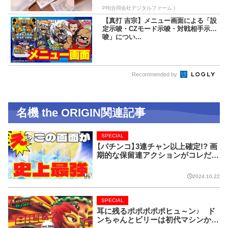
PR(合同会社デジタルファーム )
【真打 吉宗】メニュー画面による「設
定示唆・CZモード示唆・対戦相手示
唆」につい...
Recommended by
名機 the ORIGIN関連記事
SPECIAL
【パチンコ】3連チャン以上確定!? 画
期的な保留連アクションがコレだ!
【CRフィーバー花月】
2024.10.22
SPECIAL
耳に残るポポポポポヒュ～ン♪ ド
ンちゃんとビリーは初代マシンから