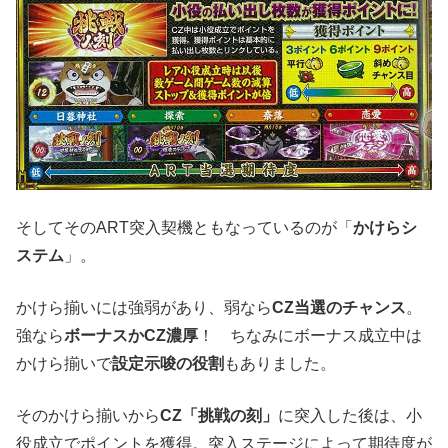
そしてそのART突入契機ともなっているのが「
かけらシ
ステム
」。
かけら揃いには強弱があり、弱なら
CZ当選のチャンス
。
強なら
ボーナスかCZ濃厚
！ ちなみにボーナス成立中は
かけら揃いで
設定示唆の役割
もありました。
そのかけら揃いから
CZ「挑戦の刻」
に突入した後は、小
役成立でポイントを獲得。突入ステージによって期待度が