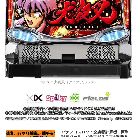
パチスロ犬夜叉（クロスアルファ）
パチンコスロット交換額計算機 | 簡単
計算ツール | パチマガスロマガFREE